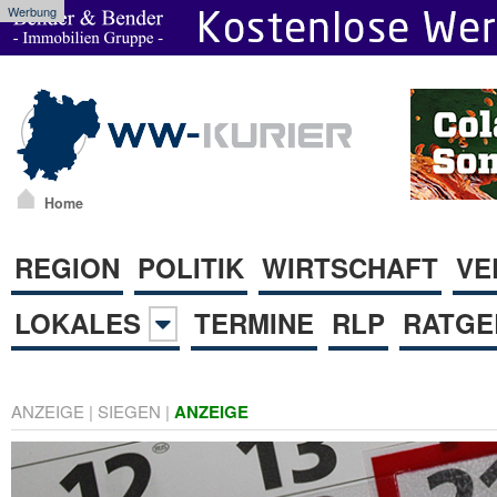
Werbung
Home
REGION
POLITIK
WIRTSCHAFT
VE
LOKALES
TERMINE
RLP
RATGE
ANZEIGE
|
SIEGEN
|
ANZEIGE