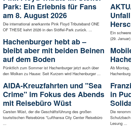
Park: Ein Erlebnis für Fans
AKTUA
am 8. August 2026
Unfall
Hers
Die international anerkannte Pink Floyd Tributeband ONE
OF THESE kehrt 2026 in den Stöffel-Park zurück. ...
Ein schwere
(29. Januar)
Hachenburger hebt ab –
bleibt aber mit beiden Beinen
Mobile
auf dem Boden
Hach
Pünktlich zum Sommer ist Hachenburger jetzt auch über
Ab Montag, 3
den Wolken zu Hause: Seit Kurzem wird Hachenburger ...
Hachenburg 
AIDA-Kreuzfahrten und "Sea
Franz
Crime" im Fokus des Abends
in Pu
mit Reisebüro Wüst
Solid
Carsten Wüst, der die Geschäftsführung des großen
Die renommi
touristischen Reisebüros "Lufthansa City Center Reisebüro
Schutzbach 
...
Lesung ...