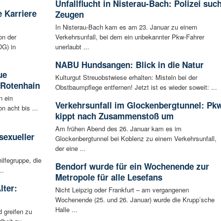
Unfallflucht in Nisterau-Bach: Polizei such
 Karriere
Zeugen
In Nisterau-Bach kam es am 23. Januar zu einem
on der
Verkehrsunfall, bei dem ein unbekannter Pkw-Fahrer
G) in
unerlaubt ...
NABU Hundsangen: Blick in die Natur
ue
Kulturgut Streuobstwiese erhalten: Misteln bei der
 Rotenhain
Obstbaumpflege entfernen! Jetzt ist es wieder soweit: ...
n ein
Verkehrsunfall im Glockenbergtunnel: Pk
n acht bis ...
kippt nach Zusammenstoß um
:
Am frühen Abend des 26. Januar kam es im
sexueller
Glockenbergtunnel bei Koblenz zu einem Verkehrsunfall,
der eine ...
ilfegruppe, die
Bendorf wurde für ein Wochenende zur
..
Metropole für alle Lesefans
lter:
Nicht Leipzig oder Frankfurt – am vergangenen
Wochenende (25. und 26. Januar) wurde die Krupp’sche
Halle ...
 greifen zu