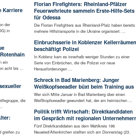
Florian Firefighters: Rheinland-Pfälzer
 Karriere
Feuerwehrleute sammeln Erste-Hilfe-Sets
für Odessa
on der
Die Florian Firefighters aus Rheinland-Pfalz haben bereits
G) in
mehrere Hilfstransporte in die Ukraine organisiert. ...
Einbruchsserie in Koblenzer Kellerräume
ue
beschäftigt Polizei
 Rotenhain
In Koblenz kam es innerhalb weniger Stunden zu einer
n ein
Serie von Einbrüchen, die die Polizei vor neue
n acht bis ...
Herausforderungen ...
:
Schreck in Bad Marienberg: Junger
sexueller
Weißkopfseeadler büxt beim Training aus
Wer sich Mitte Januar in Bad Marienberg über einen
ilfegruppe, die
Weißkopfseeadler gewundert hat, der am heimischen ...
..
Politik trifft Wirtschaft: Direktkandidaten
lter:
im Gespräch mit regionalen Unternehmer
Fünf Direktkandidaten aus dem Wahlkreis 196
 greifen zu
Neuwied/Altenkirchen stellten sich am Donnerstag (23.