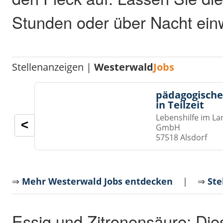
Stunden oder über Nacht ein
Stellenanzeigen |
Westerwald
Jobs
pädagogische
in Teilzeit
Lebenshilfe im La
<
GmbH
57518 Alsdorf
⇒
Mehr Westerwald Jobs entdecken
| ⇒
Ste
Essig und Zitronensäure: Die