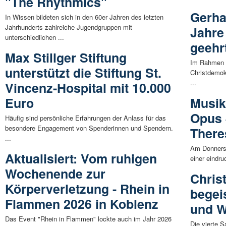
"The Rhythmics"
Gerha
In Wissen bildeten sich in den 60er Jahren des letzten
Jahrhunderts zahlreiche Jugendgruppen mit
Jahre
unterschiedlichen ...
geehr
Max Stillger Stiftung
Im Rahmen 
unterstützt die Stiftung St.
Christdemok
...
Vincenz-Hospital mit 10.000
Euro
Musik
Opus 
Häufig sind persönliche Erfahrungen der Anlass für das
besondere Engagement von Spenderinnen und Spendern.
There
...
Am Donnerst
Aktualisiert: Vom ruhigen
einer eindr
Wochenende zur
Chris
Körperverletzung - Rhein in
begeis
Flammen 2026 in Koblenz
und W
Das Event "Rhein in Flammen" lockte auch im Jahr 2026
Die vierte 