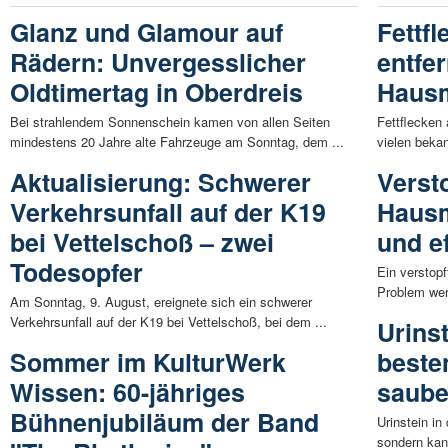
Glanz und Glamour auf
Fettf
Rädern: Unvergesslicher
entfe
Oldtimertag in Oberdreis
Hausm
Bei strahlendem Sonnenschein kamen von allen Seiten
Fettflecken 
mindestens 20 Jahre alte Fahrzeuge am Sonntag, dem ...
vielen bekan
Aktualisierung: Schwerer
Verst
Verkehrsunfall auf der K19
Hausm
bei Vettelschoß – zwei
und ef
Todesopfer
Ein verstop
Problem wer
Am Sonntag, 9. August, ereignete sich ein schwerer
Verkehrsunfall auf der K19 bei Vettelschoß, bei dem ...
Urinst
Sommer im KulturWerk
beste
Wissen: 60-jähriges
saube
Bühnenjubiläum der Band
Urinstein in
sondern kan