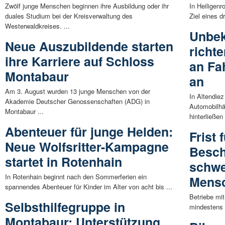
Zwölf junge Menschen beginnen ihre Ausbildung oder ihr
In Heiligen
duales Studium bei der Kreisverwaltung des
Ziel eines d
Westerwaldkreises. ...
Unbek
Neue Auszubildende starten
richt
ihre Karriere auf Schloss
an Fa
Montabaur
an
Am 3. August wurden 13 junge Menschen von der
In Altendie
Akademie Deutscher Genossenschaften (ADG) in
Automobilhä
Montabaur ...
hinterließen 
Abenteuer für junge Helden:
Frist 
Neue Wolfsritter-Kampagne
Besch
startet in Rotenhain
schwe
In Rotenhain beginnt nach den Sommerferien ein
Mensc
spannendes Abenteuer für Kinder im Alter von acht bis ...
Betriebe mit
Selbsthilfegruppe in
mindestens f
Montabaur: Unterstützung