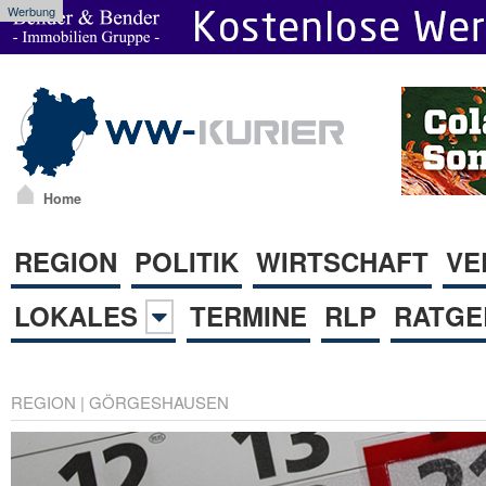
Werbung
Home
REGION
POLITIK
WIRTSCHAFT
VE
LOKALES
TERMINE
RLP
RATGE
REGION
|
GÖRGESHAUSEN