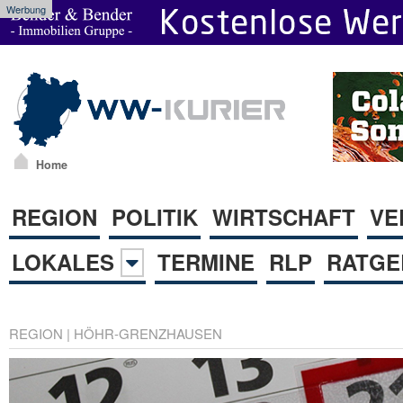
Werbung
Home
REGION
POLITIK
WIRTSCHAFT
VE
LOKALES
TERMINE
RLP
RATGE
REGION
|
HÖHR-GRENZHAUSEN