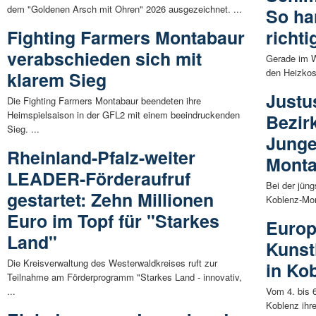
dem "Goldenen Arsch mit Ohren" 2026 ausgezeichnet. ...
So ha
Fighting Farmers Montabaur
richti
verabschieden sich mit
Gerade im W
den Heizkos
klarem Sieg
Justu
Die Fighting Farmers Montabaur beendeten ihre
Heimspielsaison in der GFL2 mit einem beeindruckenden
Bezir
Sieg. ...
Junge
Rheinland-Pfalz-weiter
Mont
LEADER-Förderaufruf
Bei der jün
gestartet: Zehn Millionen
Koblenz-Mon
Euro im Topf für "Starkes
Europ
Land"
Kunst
Die Kreisverwaltung des Westerwaldkreises ruft zur
in Ko
Teilnahme am Förderprogramm "Starkes Land - innovativ,
...
Vom 4. bis 6
Koblenz ihre