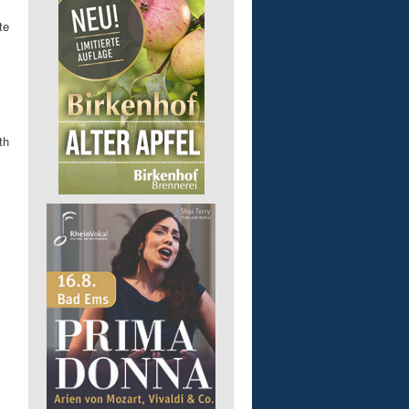
te
th