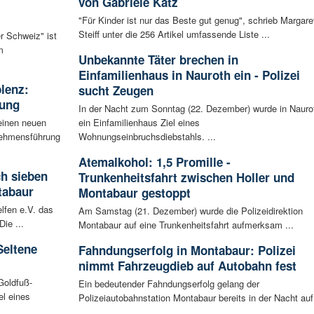
von Gabriele Katz
"Für Kinder ist nur das Beste gut genug", schrieb Margare
Steiff unter die 256 Artikel umfassende Liste ...
r Schweiz" ist
m
Unbekannte Täter brechen in
Einfamilienhaus in Nauroth ein - Polizei
blenz:
sucht Zeugen
rung
In der Nacht zum Sonntag (22. Dezember) wurde in Nauro
einen neuen
ein Einfamilienhaus Ziel eines
rnehmensführung
Wohnungseinbruchsdiebstahls. ...
Atemalkohol: 1,5 Promille -
ch sieben
Trunkenheitsfahrt zwischen Holler und
tabaur
Montabaur gestoppt
lfen e.V. das
Am Samstag (21. Dezember) wurde die Polizeidirektion
ie ...
Montabaur auf eine Trunkenheitsfahrt aufmerksam ...
Seltene
Fahndungserfolg in Montabaur: Polizei
nimmt Fahrzeugdieb auf Autobahn fest
Goldfuß-
Ein bedeutender Fahndungserfolg gelang der
l eines
Polizeiautobahnstation Montabaur bereits in der Nacht auf
...