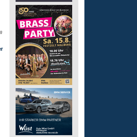
eg
er