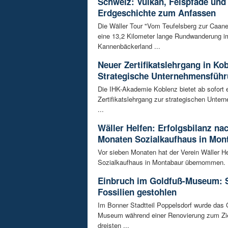
Schweiz: Vulkan, Felspfade und
Erdgeschichte zum Anfassen
Die Wäller Tour "Vom Teufelsberg zur Caane
eine 13,2 Kilometer lange Rundwanderung i
Kannenbäckerland ...
Neuer Zertifikatslehrgang in Ko
Strategische Unternehmensfüh
Die IHK-Akademie Koblenz bietet ab sofort 
Zertifikatslehrgang zur strategischen Unte
...
Wäller Helfen: Erfolgsbilanz na
Monaten Sozialkaufhaus in Mon
Vor sieben Monaten hat der Verein Wäller He
Sozialkaufhaus in Montabaur übernommen. D
Einbruch im Goldfuß-Museum: 
Fossilien gestohlen
Im Bonner Stadtteil Poppelsdorf wurde das 
Museum während einer Renovierung zum Zie
dreisten ...