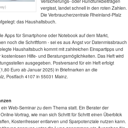
Versicherungs- oder Rundfunkbeiträgen
bay)
vergisst, landet schnell in den roten Zahlen.
Die Verbraucherzentrale Rheinland-Pfalz
ufgelegt: das Haushaltsbuch.
de Apps für Smartphone oder Notebook auf dem Markt,
n noch die Schriftform - sei es aus Angst vor Datenmissbrauch
fgelegte Haushaltsbuch kommt mit zahlreichen Einspartipps und
kostenlosen Hilfe- und Beratungsmöglichkeiten. Das Heft wird
tungsstellen ausgegeben. Postversand für ein Heft erfolgt
1,80 Euro ab Januar 2025) in Briefmarken an die
lz, Postfach 4107 in 55031 Mainz.
anzen
ein Web-Seminar zu dem Thema statt. Ein Berater der
Online-Vortrag, wie man sich Schritt für Schritt einen Überblick
ffen, Kostenfresser entlarven und Sparpotenziale nutzen kann.