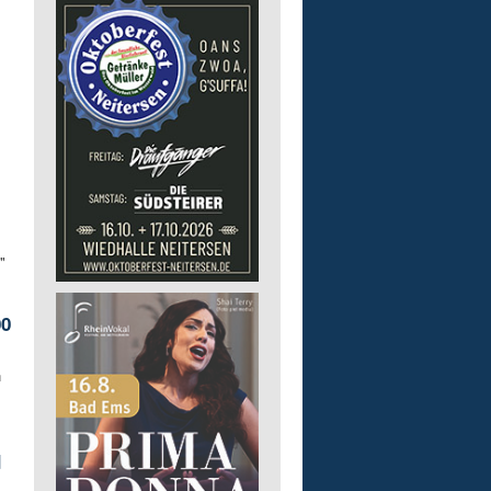
.
"
00
n
d