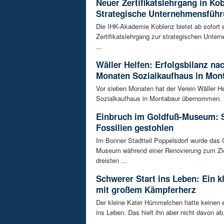
Neuer Zertifikatslehrgang in Ko
Strategische Unternehmensfüh
Die IHK-Akademie Koblenz bietet ab sofort 
Zertifikatslehrgang zur strategischen Unte
...
Wäller Helfen: Erfolgsbilanz na
Monaten Sozialkaufhaus in Mon
Vor sieben Monaten hat der Verein Wäller He
Sozialkaufhaus in Montabaur übernommen. D
Einbruch im Goldfuß-Museum: 
Fossilien gestohlen
Im Bonner Stadtteil Poppelsdorf wurde das 
Museum während einer Renovierung zum Zie
dreisten ...
Schwerer Start ins Leben: Ein k
mit großem Kämpferherz
Der kleine Kater Hümmelchen hatte keinen e
ins Leben. Das hielt ihn aber nicht davon ab,