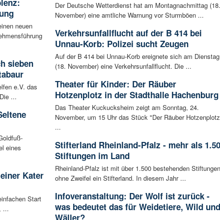
blenz:
Der Deutsche Wetterdienst hat am Montagnachmittag (18
rung
November) eine amtliche Warnung vor Sturmböen ...
einen neuen
Verkehrsunfallflucht auf der B 414 bei
rnehmensführung
Unnau-Korb: Polizei sucht Zeugen
Auf der B 414 bei Unnau-Korb ereignete sich am Dienstag
ch sieben
(18. November) eine Verkehrsunfallflucht. Die ...
tabaur
Theater für Kinder: Der Räuber
lfen e.V. das
Hotzenplotz in der Stadthalle Hachenburg
ie ...
Das Theater Kuckucksheim zeigt am Sonntag, 24.
Seltene
November, um 15 Uhr das Stück "Der Räuber Hotzenplotz
...
Goldfuß-
Stifterland Rheinland-Pfalz - mehr als 1.5
l eines
Stiftungen im Land
Rheinland-Pfalz ist mit über 1.500 bestehenden Stiftunge
leiner Kater
ohne Zweifel ein Stifterland. In diesem Jahr ...
Infoveranstaltung: Der Wolf ist zurück -
infachen Start
was bedeutet das für Weidetiere, Wild un
 ...
Wäller?