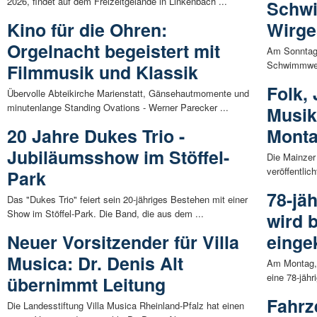
2026, findet auf dem Freizeitgelände in Linkenbach ...
Schwi
Kino für die Ohren:
Wirge
Orgelnacht begeistert mit
Am Sonntag 
Schwimmwett
Filmmusik und Klassik
Folk,
Übervolle Abteikirche Marienstatt, Gänsehautmomente und
minutenlange Standing Ovations - Werner Parecker ...
Musik
20 Jahre Dukes Trio -
Mont
Jubiläumsshow im Stöffel-
Die Mainzer
veröffentlic
Park
78-jä
Das "Dukes Trio" feiert sein 20-jähriges Bestehen mit einer
Show im Stöffel-Park. Die Band, die aus dem ...
wird b
Neuer Vorsitzender für Villa
einge
Musica: Dr. Denis Alt
Am Montag, 
eine 78-jäh
übernimmt Leitung
Fahrz
Die Landesstiftung Villa Musica Rheinland-Pfalz hat einen