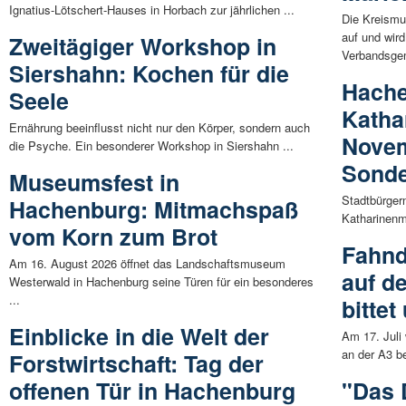
Ignatius-Lötschert-Hauses in Horbach zur jährlichen ...
Die Kreismu
auf und wir
Zweitägiger Workshop in
Verbandsgem
Siershahn: Kochen für die
Hache
Seele
Katha
Ernährung beeinflusst nicht nur den Körper, sondern auch
Novem
die Psyche. Ein besonderer Workshop in Siershahn ...
Sonde
Museumsfest in
Stadtbürgerm
Hachenburg: Mitmachspaß
Katharinenm
vom Korn zum Brot
Fahnd
Am 16. August 2026 öffnet das Landschaftsmuseum
auf d
Westerwald in Hachenburg seine Türen für ein besonderes
...
bittet
Einblicke in die Welt der
Am 17. Juli
an der A3 b
Forstwirtschaft: Tag der
offenen Tür in Hachenburg
"Das 