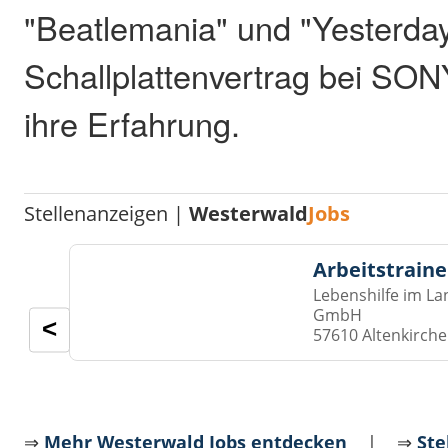
"Beatlemania" und "Yesterday
Schallplattenvertrag bei SON
ihre Erfahrung.
Stellenanzeigen |
Westerwald
Jobs
Arbeitstraine
Lebenshilfe im La
GmbH
<
57610 Altenkirch
⇒
Mehr Westerwald Jobs entdecken
| ⇒
Ste