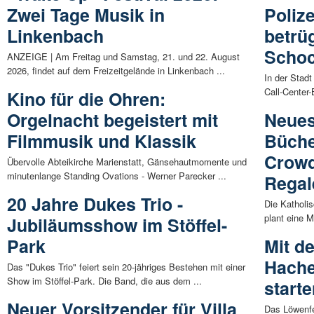
Zwei Tage Musik in
Polize
Linkenbach
betrü
Schoc
ANZEIGE | Am Freitag und Samstag, 21. und 22. August
2026, findet auf dem Freizeitgelände in Linkenbach ...
In der Stadt
Call-Center-
Kino für die Ohren:
Orgelnacht begeistert mit
Neues
Filmmusik und Klassik
Bücher
Crowd
Übervolle Abteikirche Marienstatt, Gänsehautmomente und
minutenlange Standing Ovations - Werner Parecker ...
Regal
20 Jahre Dukes Trio -
Die Katholi
plant eine M
Jubiläumsshow im Stöffel-
Park
Mit d
Hache
Das "Dukes Trio" feiert sein 20-jähriges Bestehen mit einer
Show im Stöffel-Park. Die Band, die aus dem ...
start
Neuer Vorsitzender für Villa
Das Löwenfe