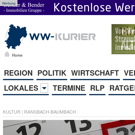
Werbung
Home
REGION
POLITIK
WIRTSCHAFT
VE
LOKALES
TERMINE
RLP
RATGE
KULTUR
|
RANSBACH-BAUMBACH