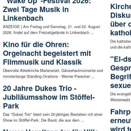
"Wake Up"-Festival 2026:
Kirch
Zwei Tage Musik in
Disku
Linkenbach
über 
ANZEIGE | Am Freitag und Samstag, 21. und 22. August
katho
2026, findet auf dem Freizeitgelände in Linkenbach ...
Die katholi
Kino für die Ohren:
und die kat
Orgelnacht begeistert mit
"El-d
Filmmusik und Klassik
Gespr
Übervolle Abteikirche Marienstatt, Gänsehautmomente und
Begri
minutenlange Standing Ovations - Werner Parecker ...
sexuel
20 Jahre Dukes Trio -
Die evangel
Jubiläumsshow im Stöffel-
Westerwald 
Park
Fahrp
Das "Dukes Trio" feiert sein 20-jähriges Bestehen mit einer
erneu
Show im Stöffel-Park. Die Band, die aus dem ...
wird t