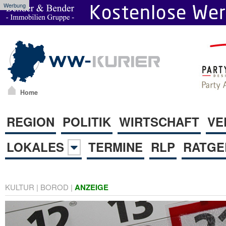
Werbung
Home
REGION
POLITIK
WIRTSCHAFT
VE
LOKALES
TERMINE
RLP
RATGE
KULTUR
|
BOROD
|
ANZEIGE