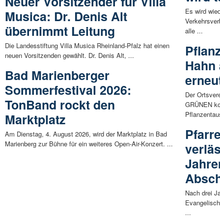
Neuer Vorsitzender für Villa
Es wird wie
Musica: Dr. Denis Alt
Verkehrsver
übernimmt Leitung
alle ...
Die Landesstiftung Villa Musica Rheinland-Pfalz hat einen
Pflan
neuen Vorsitzenden gewählt. Dr. Denis Alt, ...
Hahn 
Bad Marienberger
erneu
Sommerfestival 2026:
Der Ortsver
TonBand rockt den
GRÜNEN kon
Pflanzentau
Marktplatz
Pfarr
Am Dienstag, 4. August 2026, wird der Marktplatz in Bad
Marienberg zur Bühne für ein weiteres Open-Air-Konzert. ...
verlä
Jahre
Absch
Nach drei J
Evangelisch
...