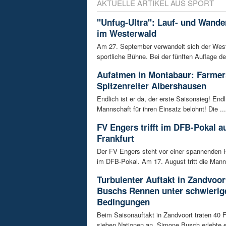
AKTUELLE ARTIKEL AUS SPORT
"Unfug-Ultra": Lauf- und Wande
im Westerwald
Am 27. September verwandelt sich der West
sportliche Bühne. Bei der fünften Auflage de
Aufatmen in Montabaur: Farmer
Spitzenreiter Albershausen
Endlich ist er da, der erste Saisonsieg! Endl
Mannschaft für ihren Einsatz belohnt! Die ...
FV Engers trifft im DFB-Pokal au
Frankfurt
Der FV Engers steht vor einer spannenden 
im DFB-Pokal. Am 17. August tritt die Manns
Turbulenter Auftakt in Zandvoo
Buschs Rennen unter schwierig
Bedingungen
Beim Saisonauftakt in Zandvoort traten 40 
sieben Nationen an. Simone Busch erlebte