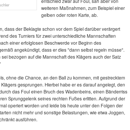
entschied zwar auf Foul, sah aber von
schler
weiteren Maßnahmen, zum Beispiel einer
gelben oder roten Karte, ab.
n, dass der Beklagte schon vor dem Spiel darüber verärgert
end des Turniers für zwei unterschiedliche Mannschaften
nach einer erfolglosen Beschwerde vor Beginn des
ngemäß angekündigt, dass er dies "dann selbst regeln müsse".
 sei bezogen auf die Mannschaft des Klägers auch der Satz
"
ls, ohne die Chance, an den Ball zu kommen, mit gestrecktem
Klägers gesprungen. Hierbei habe er es darauf angelegt, den
e durch das Foul einen Bruch des Wadenbeins, einen Bänderriss
en Sprunggelenk seines rechten Fußes erlitten. Aufgrund der
mal operiert worden und leide bis heute unter den Folgen der
arten nicht mehr und sonstige Belastungen, wie etwa Joggen,
chränkt ausführen.