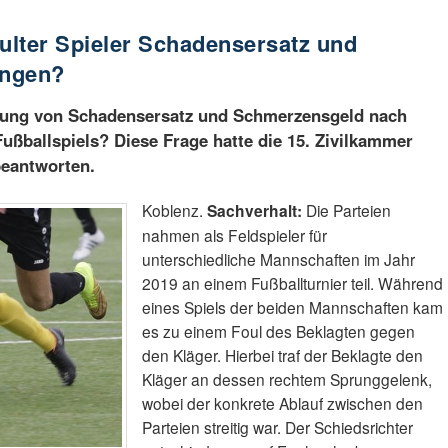
oulter Spieler Schadensersatz und
angen?
hlung von Schadensersatz und Schmerzensgeld nach
ßballspiels? Diese Frage hatte die 15. Zivilkammer
beantworten.
Koblenz.
Sachverhalt:
Die Parteien
nahmen als Feldspieler für
unterschiedliche Mannschaften im Jahr
2019 an einem Fußballturnier teil. Während
eines Spiels der beiden Mannschaften kam
es zu einem Foul des Beklagten gegen
den Kläger. Hierbei traf der Beklagte den
Kläger an dessen rechtem Sprunggelenk,
wobei der konkrete Ablauf zwischen den
Parteien streitig war. Der Schiedsrichter