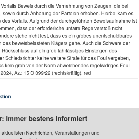
orfalls Beweis durch die Vernehmung von Zeugen, die bei
 sowie durch Anhörung der Parteien erhoben. Hierbei kam es
n des Vorfalls. Aufgrund der durchgeführten Beweisaufnahme ist
men, dass der erforderliche unfaire Regelverstoß nicht
ndere stehe nicht fest, dass es ein grobes unentschuldbares
 des beweisbelasteten Klägers gehe. Auch die Schwere der
n Rückschluss auf ein grob fahrlässiges Einsteigen des
 Schiedsrichter keine weitere Strafe für das Foul vergeben,
ass kein grob von der Norm abweichendes regelwidriges Foul
2024, Az.: 15 O 399/22 (rechtskräftig). red
ktion
: Immer bestens informiert
 aktuellsten Nachrichten, Veranstaltungen und