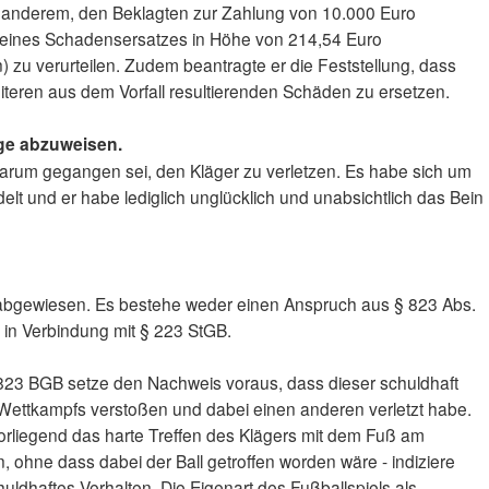
r anderem, den Beklagten zur Zahlung von 10.000 Euro
eines Schadensersatzes in Höhe von 214,54 Euro
) zu verurteilen. Zudem beantragte er die Feststellung, dass
 weiteren aus dem Vorfall resultierenden Schäden zu ersetzen.
age abzuweisen.
darum gegangen sei, den Kläger zu verletzen. Es habe sich um
t und er habe lediglich unglücklich und unabsichtlich das Bein
e abgewiesen. Es bestehe weder einen Anspruch aus § 823 Abs.
in Verbindung mit § 223 StGB.
 823 BGB setze den Nachweis voraus, dass dieser schuldhaft
 Wettkampfs verstoßen und dabei einen anderen verletzt habe.
vorliegend das harte Treffen des Klägers mit dem Fuß am
 ohne dass dabei der Ball getroffen worden wäre - indiziere
huldhaftes Verhalten. Die Eigenart des Fußballspiels als