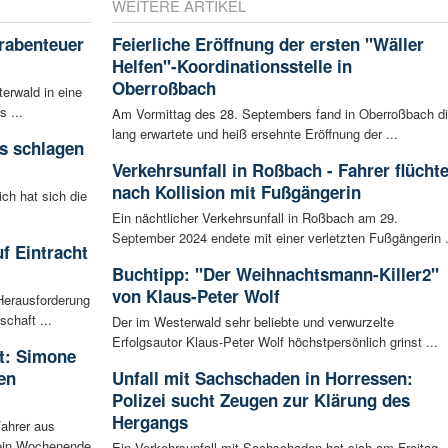
WEITERE ARTIKEL
rabenteuer
Feierliche Eröffnung der ersten "Wäller
Helfen"-Koordinationsstelle in
Oberroßbach
erwald in eine
s ...
Am Vormittag des 28. Septembers fand in Oberroßbach d
lang erwartete und heiß ersehnte Eröffnung der ...
s schlagen
Verkehrsunfall in Roßbach - Fahrer flüchte
nach Kollision mit Fußgängerin
ich hat sich die
Ein nächtlicher Verkehrsunfall in Roßbach am 29.
September 2024 endete mit einer verletzten Fußgängerin .
f Eintracht
Buchtipp: "Der Weihnachtsmann-Killer2"
von Klaus-Peter Wolf
Herausforderung
chaft ...
Der im Westerwald sehr beliebte und verwurzelte
Erfolgsautor Klaus-Peter Wolf höchstpersönlich grinst ...
rt: Simone
en
Unfall mit Sachschaden in Horressen:
Polizei sucht Zeugen zur Klärung des
Hergangs
Fahrer aus
 ein Wochenende
Ein Verkehrsunfall mit Sachschaden hat sich am Freitag