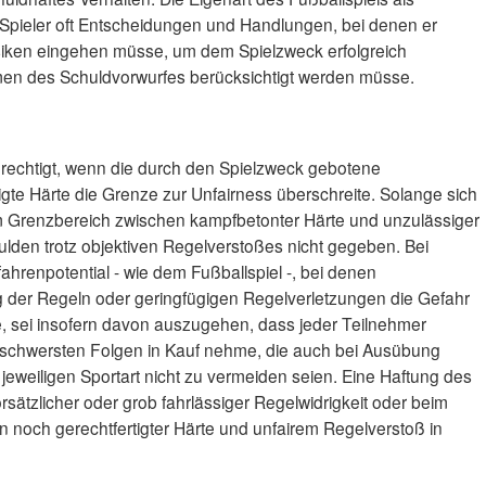
 Spieler oft Entscheidungen und Handlungen, bei denen er
iken eingehen müsse, um dem Spielzweck erfolgreich
en des Schuldvorwurfes berücksichtigt werden müsse.
erechtigt, wenn die durch den Spielzweck gebotene
gte Härte die Grenze zur Unfairness überschreite. Solange sich
im Grenzbereich zwischen kampfbetonter Härte und unzulässiger
ulden trotz objektiven Regelverstoßes nicht gegeben. Bei
hrenpotential - wie dem Fußballspiel -, bei denen
g der Regeln oder geringfügigen Regelverletzungen die Gefahr
, sei insofern davon auszugehen, dass jeder Teilnehmer
t schwersten Folgen in Kauf nehme, die auch bei Ausübung
eweiligen Sportart nicht zu vermeiden seien. Eine Haftung des
sätzlicher oder grob fahrlässiger Regelwidrigkeit oder beim
 noch gerechtfertigter Härte und unfairem Regelverstoß in