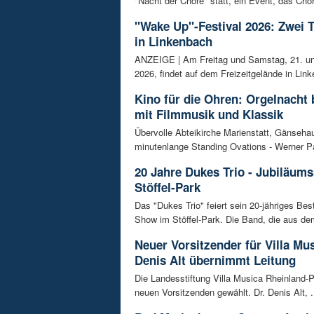
"Nacht der Chöre" statt, ein Event, das Chor
"Wake Up"-Festival 2026: Zwei 
in Linkenbach
ANZEIGE | Am Freitag und Samstag, 21. un
2026, findet auf dem Freizeitgelände in Link
Kino für die Ohren: Orgelnacht 
mit Filmmusik und Klassik
Übervolle Abteikirche Marienstatt, Gänseh
minutenlange Standing Ovations - Werner Pa
20 Jahre Dukes Trio - Jubiläum
Stöffel-Park
Das "Dukes Trio" feiert sein 20-jähriges Bes
Show im Stöffel-Park. Die Band, die aus dem
Neuer Vorsitzender für Villa Mus
Denis Alt übernimmt Leitung
Die Landesstiftung Villa Musica Rheinland-P
neuen Vorsitzenden gewählt. Dr. Denis Alt, .