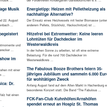
musik ...
der Förderverein Kindergarten Gänseblümchen e.V. ...
Tage Musik
Energietipp: Heizen mit Pelletheizung als
nachhaltige Alternative?
d 22. August
Der Einsatz eines Heizkessels mit fester Biomasse (unter
enbach ...
anderem Pellets, Stückholz, Hackschnitzel) ist ...
begeistert
Hitzefrei bei Extremwetter: Keine leeren
Lohntüten für Dachdecker im
Westerwaldkreis
autmomente und
recker ...
In der hohen Sonne zu arbeiten, ist oft eine extreme
Belastung. Für die rund 700 Dachdecker im
sshow im
Westerwaldkreis ...
The Fabulous Booze Brothers feiern 35-
tehen mit einer
jähriges Jubiläum und sammeln 6.000 Eur
 ...
für wohltätigen Zweck
ica: Dr.
Anfang August fand auf dem Alten Markt in Hachenburg e
besonderes Konzert statt. Die Band "The Fabulous ...
falz hat einen
FCK-Fan-Club Kuhnhöfen/Arnshöfen
..
spendet erneut an Hospiz St. Thomas