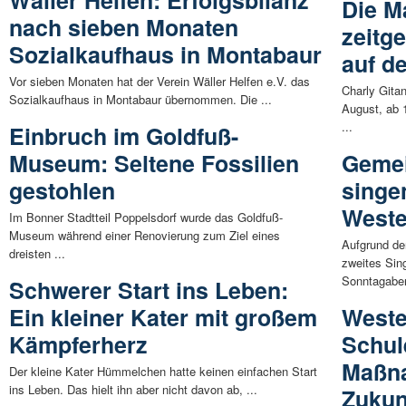
Wäller Helfen: Erfolgsbilanz
Die M
nach sieben Monaten
zeitg
Sozialkaufhaus in Montabaur
auf d
Vor sieben Monaten hat der Verein Wäller Helfen e.V. das
Charly Gita
Sozialkaufhaus in Montabaur übernommen. Die ...
August, ab 
...
Einbruch im Goldfuß-
Museum: Seltene Fossilien
Gemei
gestohlen
singen
Weste
Im Bonner Stadtteil Poppelsdorf wurde das Goldfuß-
Museum während einer Renovierung zum Ziel eines
Aufgrund de
dreisten ...
zweites Sin
Sonntagaben
Schwerer Start ins Leben:
Ein kleiner Kater mit großem
Weste
Kämpferherz
Schul
Maßn
Der kleine Kater Hümmelchen hatte keinen einfachen Start
ins Leben. Das hielt ihn aber nicht davon ab, ...
Zukun