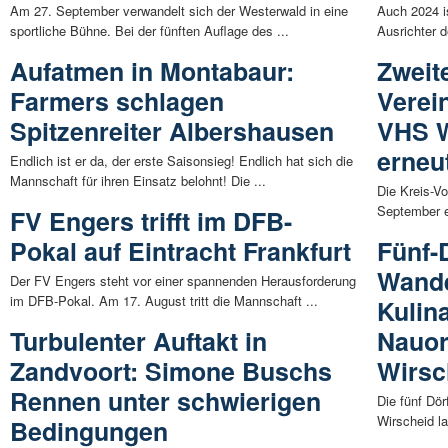
Am 27. September verwandelt sich der Westerwald in eine
Auch 2024 i
sportliche Bühne. Bei der fünften Auflage des ...
Ausrichter d
Aufatmen in Montabaur:
Zweit
Farmers schlagen
Verei
Spitzenreiter Albershausen
VHS W
erneu
Endlich ist er da, der erste Saisonsieg! Endlich hat sich die
Mannschaft für ihren Einsatz belohnt! Die ...
Die Kreis-V
September e
FV Engers trifft im DFB-
Pokal auf Eintracht Frankfurt
Fünf-
Wande
Der FV Engers steht vor einer spannenden Herausforderung
im DFB-Pokal. Am 17. August tritt die Mannschaft ...
Kulin
Turbulenter Auftakt in
Nauor
Zandvoort: Simone Buschs
Wirsc
Rennen unter schwierigen
Die fünf Dö
Wirscheid la
Bedingungen