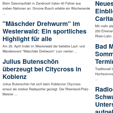
Neues
Beim Saisonauftakt in Zandvoort traten 40 Fahrer aus
sieben Nationen an. Simone Busch erlebte ein Wochenende
Einbli
...
Carit
"Mäschder Drehwurm" im
Mit mehr al
Westerwald: Ein sportliches
250 Ehrenam
Rhein-Lahn .
Highlight für alle
Bad M
Am 26. April findet im Westerwald der beliebte Lauf- und
Wanderevent "Mäschder Drehwurm" zum vierten ...
Somme
Julius Butenschön
Termi
überzeugt bei Citycross in
Traditionel
Hochsommerz
Koblenz
...
Julius Butenschön hat sich beim Koblenzer Citycross
Radio
erneut als starker Radsportler gezeigt. Der Rheinland-Pfalz-
Meister ...
Schwa
Unter
aufge