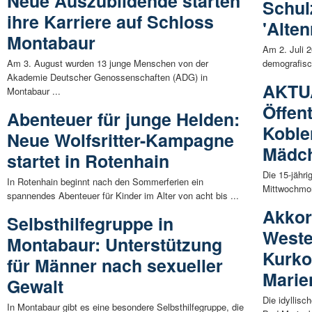
Neue Auszubildende starten
Schulz
ihre Karriere auf Schloss
'Alte
Montabaur
Am 2. Juli 
Am 3. August wurden 13 junge Menschen von der
demografisch
Akademie Deutscher Genossenschaften (ADG) in
AKTU
Montabaur ...
Öffen
Abenteuer für junge Helden:
Koble
Neue Wolfsritter-Kampagne
Mädch
startet in Rotenhain
Die 15-jähri
In Rotenhain beginnt nach den Sommerferien ein
Mittwochmorg
spannendes Abenteuer für Kinder im Alter von acht bis ...
Akkor
Selbsthilfegruppe in
Weste
Montabaur: Unterstützung
Kurko
für Männer nach sexueller
Marie
Gewalt
Die idyllis
In Montabaur gibt es eine besondere Selbsthilfegruppe, die