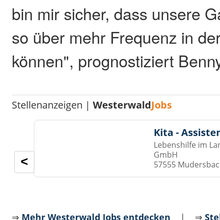
bin mir sicher, dass unsere 
so über mehr Frequenz in der
können", prognostiziert Ben
Stellenanzeigen |
Westerwald
Jobs
Kita - Assist
Lebenshilfe im La
GmbH
<
57555 Mudersba
⇒
Mehr Westerwald Jobs entdecken
| ⇒
Ste