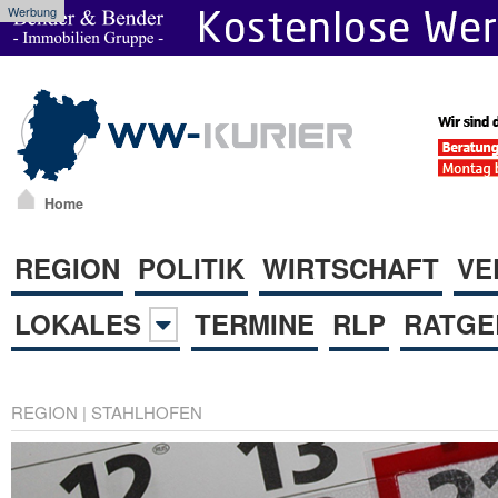
Werbung
Home
REGION
POLITIK
WIRTSCHAFT
VE
LOKALES
TERMINE
RLP
RATGE
REGION
|
STAHLHOFEN