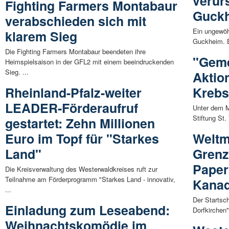
verur
Fighting Farmers Montabaur
Guck
verabschieden sich mit
Ein ungewöhn
klarem Sieg
Guckheim. E
Die Fighting Farmers Montabaur beendeten ihre
"Geme
Heimspielsaison in der GFL2 mit einem beeindruckenden
Sieg. ...
Aktio
Rheinland-Pfalz-weiter
Krebs
LEADER-Förderaufruf
Unter dem M
Stiftung St.
gestartet: Zehn Millionen
Euro im Topf für "Starkes
Weltm
Land"
Grenz
Pape
Die Kreisverwaltung des Westerwaldkreises ruft zur
Teilnahme am Förderprogramm "Starkes Land - innovativ,
Kanad
...
Der Startsch
Einladung zum Leseabend:
Dorfkirchen"
Weihnachtskomödie im