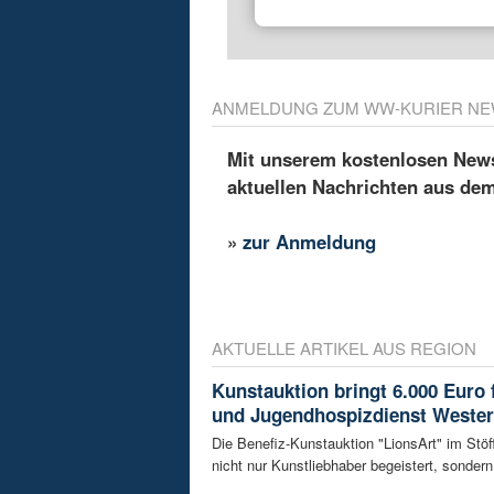
ANMELDUNG ZUM WW-KURIER NE
Mit unserem kostenlosen Newsl
aktuellen Nachrichten aus de
»
zur Anmeldung
AKTUELLE ARTIKEL AUS REGION
Kunstauktion bringt 6.000 Euro 
und Jugendhospizdienst Weste
Die Benefiz-Kunstauktion "LionsArt" im Stöf
nicht nur Kunstliebhaber begeistert, sondern 