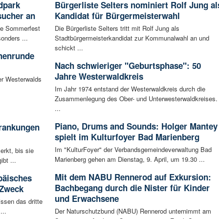
dpark
Bürgerliste Selters nominiert Rolf Jung al
sucher an
Kandidat für Bürgermeisterwahl
te Sommerfest
Die Bürgerliste Selters tritt mit Rolf Jung als
onders ...
Stadtbürgermeisterkandidat zur Kommunalwahl an und
schickt ...
chenrunde
Nach schwieriger "Geburtsphase": 50
Jahre Westerwaldkreis
er Westerwalds
Im Jahr 1974 entstand der Westerwaldkreis durch die
Zusammenlegung des Ober- und Unterwesterwaldkreises.
...
Piano, Drums and Sounds: Holger Mantey
krankungen
spielt im Kulturfoyer Bad Marienberg
Im "KulturFoyer" der Verbandsgemeindeverwaltung Bad
rkt, bis sie
Marienberg gehen am Dienstag, 9. April, um 19.30 ...
bt ...
Mit dem NABU Rennerod auf Exkursion:
päisches
Bachbegang durch die Nister für Kinder
 Zweck
und Erwachsene
ssen das dritte
...
Der Naturschutzbund (NABU) Rennerod unternimmt am