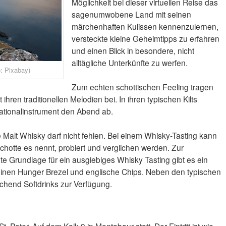
Möglichkeit bei dieser virtuellen Reise das
sagenumwobene Land mit seinen
märchenhaften Kulissen kennenzulernen,
versteckte kleine Geheimtipps zu erfahren
und einen Blick in besondere, nicht
alltägliche Unterkünfte zu werfen.
o: Pixabay)
Zum echten schottischen Feeling tragen
ihren traditionellen Melodien bei. In ihren typischen Kilts
ationalinstrument den Abend ab.
e Malt Whisky darf nicht fehlen. Bei einem Whisky-Tasting kann
hotte es nennt, probiert und verglichen werden. Zur
 Grundlage für ein ausgiebiges Whisky Tasting gibt es ein
leinen Hunger Brezel und englische Chips. Neben den typischen
ichend Softdrinks zur Verfügung.
. Peter, Auf dem Kalk 9 in Montabaur statt. Der Eintritt ist wie