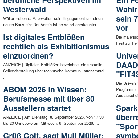
berufliche Perspektiven im
Ein F
Westerwald
Wahlr
sein 
Wäller Helfen e. V. erweitert sein Engagement um einen
neuen Baustein: Der Verein ist ab sofort anerkannter ...
vor
Ist digitales Entblößen
Die maleris
Fest zur Fei
rechtlich als Exhibitionismus
einzuordnen?
Unive
DAAD-
ANZEIGE | Digitales Entblößen bezeichnet die sexuelle
Selbstdarstellung über technische Kommunikationsmittel.
"FIT
...
Die Univers
ABOM 2026 in Wissen:
Programms 
Austauschdi
Berufsmesse mit über 80
Ausstellern startet
Spark
überr
ANZEIGE | Am Dienstag, 8. September 2026, von 17:30
bis 20 Uhr sowie am Mittwoch, 9. September 2026, ...
"Spor
Grüß Gott, sagt Muli Müller:
symbo