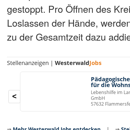
gestoppt. Pro Öffnen des Kre
Loslassen der Hände, werden
zu der Gesamtzeit dazu addie
Stellenanzeigen |
Westerwald
Jobs
Pädagogische
für die Wohn
Lebenshilfe im La
<
GmbH
57632 Flammersf
⇒
Mehr Westerwald Jobs entdecken
| ⇒
Ste