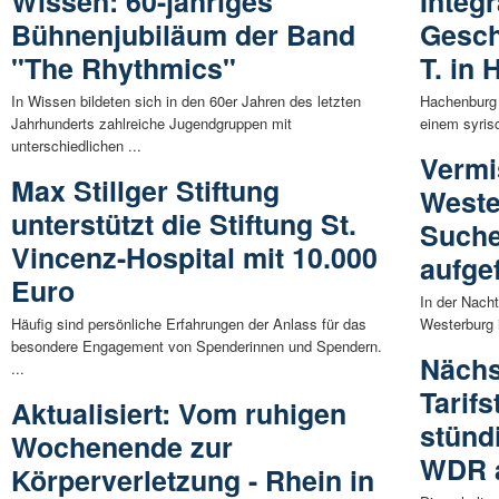
Wissen: 60-jähriges
Integr
Bühnenjubiläum der Band
Gesc
"The Rhythmics"
T. in
In Wissen bildeten sich in den 60er Jahren des letzten
Hachenburg 
Jahrhunderts zahlreiche Jugendgruppen mit
einem syrisc
unterschiedlichen ...
Vermi
Max Stillger Stiftung
Weste
unterstützt die Stiftung St.
Suche
Vincenz-Hospital mit 10.000
aufge
Euro
In der Nacht
Häufig sind persönliche Erfahrungen der Anlass für das
Westerburg 
besondere Engagement von Spenderinnen und Spendern.
Nächs
...
Tarifs
Aktualisiert: Vom ruhigen
stünd
Wochenende zur
WDR 
Körperverletzung - Rhein in