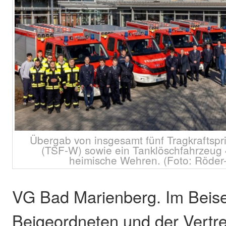
Übergab von insgesamt fünf Tragkraftsp
(TSF-W) sowie ein Tanklöschfahrzeug
heimische Wehren. (Foto: Röder
VG Bad Marienberg. Im Beise
Beigeordneten und der Vertre