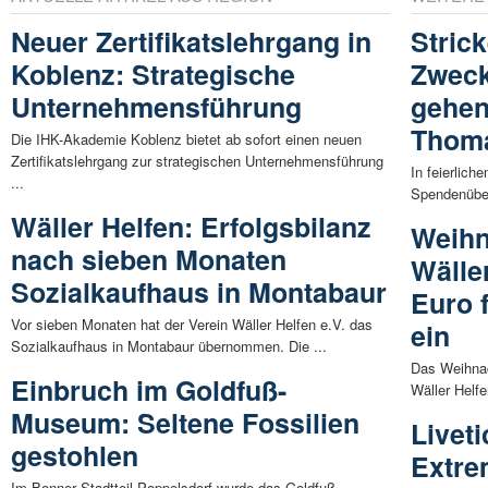
Neuer Zertifikatslehrgang in
Stric
Koblenz: Strategische
Zweck
Unternehmensführung
gehen
Thoma
Die IHK-Akademie Koblenz bietet ab sofort einen neuen
Zertifikatslehrgang zur strategischen Unternehmensführung
In feierlic
...
Spendenüber
Wäller Helfen: Erfolgsbilanz
Weihn
nach sieben Monaten
Wälle
Sozialkaufhaus in Montabaur
Euro 
Vor sieben Monaten hat der Verein Wäller Helfen e.V. das
ein
Sozialkaufhaus in Montabaur übernommen. Die ...
Das Weihnac
Einbruch im Goldfuß-
Wäller Helfen
Museum: Seltene Fossilien
Liveti
gestohlen
Extre
Im Bonner Stadtteil Poppelsdorf wurde das Goldfuß-