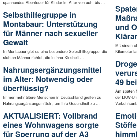
spannendes Abenteuer für Kinder im Alter von acht bis ...
Spaten
Selbsthilfegruppe in
Maßna
Montabaur: Unterstützung
und O
für Männer nach sexueller
Klära
Gewalt
Mit einem of
In Montabaur gibt es eine besondere Selbsthilfegruppe, die
Kilometer l
sich an Männer richtet, die in ihrer Kindheit ...
Droge
Nahrungsergänzungsmittel
verur
im Alter: Notwendig oder
49 be
überflüssig?
Am späten M
Immer mehr ältere Menschen in Deutschland greifen zu
der LKW-Um
Nahrungsergänzungsmitteln, um ihre Gesundheit zu ...
Verkehrsunfal
AKTUALISIERT: Vollbrand
Emoti
eines Wohnwagens sorgte
Stöffe
für Sperrung auf der A3
himml