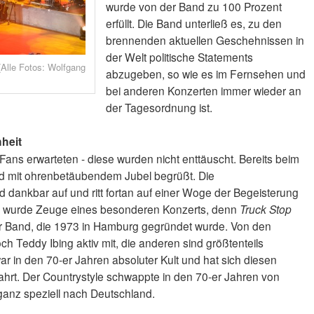
wurde von der Band zu 100 Prozent
erfüllt. Die Band unterließ es, zu den
brennenden aktuellen Geschehnissen in
der Welt politische Statements
Alle Fotos: Wolfgang
abzugeben, so wie es im Fernsehen und
bei anderen Konzerten immer wieder an
der Tagesordnung ist.
heit
ans erwarteten - diese wurden nicht enttäuscht. Bereits beim
d mit ohrenbetäubendem Jubel begrüßt. Die
dankbar auf und ritt fortan auf einer Woge der Begeisterung
um wurde Zeuge eines besonderen Konzerts, denn
Truck Stop
er Band, die 1973 in Hamburg gegründet wurde. Von den
ch Teddy Ibing aktiv mit, die anderen sind größtenteils
r in den 70-er Jahren absoluter Kult und hat sich diesen
hrt. Der Countrystyle schwappte in den 70-er Jahren von
ganz speziell nach Deutschland.