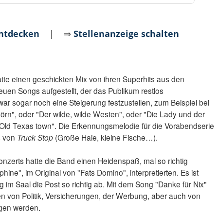
entdecken
| ⇒
Stellenanzeige schalten
tte einen geschickten Mix von ihren Superhits aus den
euen Songs aufgestellt, der das Publikum restlos
s war sogar noch eine Steigerung festzustellen, zum Beispiel bei
örn", oder "Der wilde, wilde Westen", oder "Die Lady und der
 "Old Texas town". Die Erkennungsmelodie für die Vorabendserie
s von
Truck Stop
(Große Haie, kleine Fische…).
onzerts hatte die Band einen Heidenspaß, mal so richtig
ine", im Original von "Fats Domino", interpretierten. Es ist
g im Saal die Post so richtig ab. Mit dem Song "Danke für Nix"
n von Politik, Versicherungen, der Werbung, aber auch von
ogen werden.