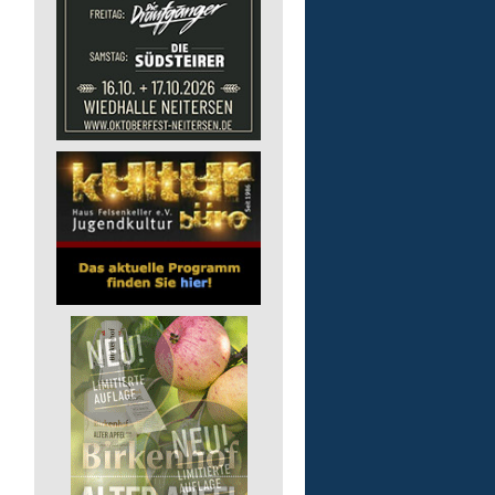
Kita - Assistenz (m/w/d)
Lebenshilfe im Landkreis Altenk
GmbH
51598 Friesenhagen