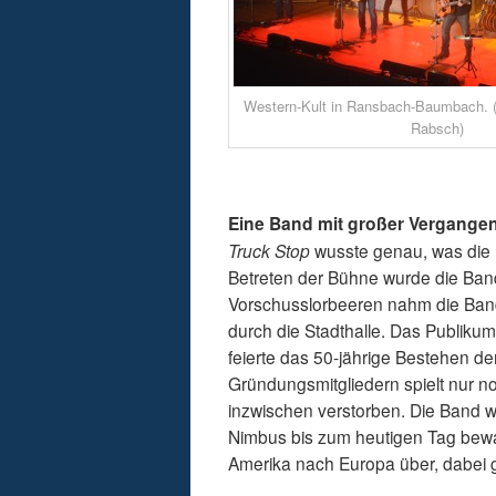
Western-Kult in Ransbach-Baumbach. (
Rabsch)
Eine Band mit großer Vergangen
Truck Stop
wusste genau, was die F
Betreten der Bühne wurde die Ban
Vorschusslorbeeren nahm die Band 
durch die Stadthalle. Das Publik
feierte das 50-jährige Bestehen d
Gründungsmitgliedern spielt nur no
inzwischen verstorben. Die Band wa
Nimbus bis zum heutigen Tag bewa
Amerika nach Europa über, dabei 