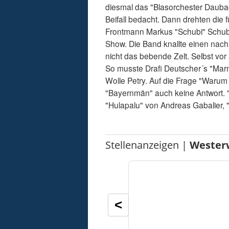
diesmal das "Blasorchester Daubach
Beifall bedacht. Dann drehten die
Frontmann Markus "Schubi" Schube
Show. Die Band knallte einen nac
nicht das bebende Zelt. Selbst vo
So musste Drafi Deutscher´s "Marm
Wolle Petry. Auf die Frage "Warum
"Bayernmän" auch keine Antwort. "
"Hulapalu" von Andreas Gabalier, 
Stellenanzeigen |
Wester
<