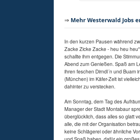
⇒
Mehr Westerwald Jobs 
In den kurzen Pausen während zwe
Zacke Zicke Zacke - heu heu heu" 
schallte ihm entgegen. Die Stimmun
Abend zum Genießen. Spaß am Le
ihren feschen Dirndl´n und Buam i
(München) im Käfer-Zelt ist viellei
dahinter zu verstecken.
Am Sonntag, dem Tag des Aufräume
Manager der Stadt Montabaur spre
überglücklich, dass alles so glatt 
alle, die mit der Organisation betr
keine Schlägerei oder ähnliche Vor
und Spaß haben, dafür ein großes 