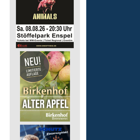
Arbeitstrainer/-in (m/w/
Lebenshilfe im Landkreis Altenk
GmbH
57610 Altenkirchen (Westerwald