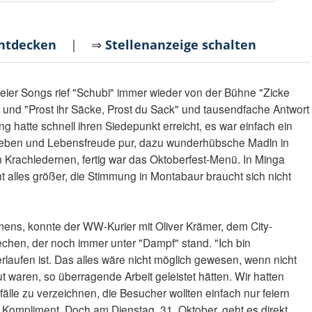
entdecken
| ⇒
Stellenanzeige schalten
ier Songs rief "Schubi" immer wieder von der Bühne "Zicke
und "Prost ihr Säcke, Prost du Sack" und tausendfache Antwort
g hatte schnell ihren Siedepunkt erreicht, es war einfach ein
ben und Lebensfreude pur, dazu wunderhübsche Madln in
n Krachledernen, fertig war das Oktoberfest-Menü. In Minga
cht alles größer, die Stimmung in Montabaur braucht sich nicht
ns, konnte der WW-Kurier mit Oliver Krämer, dem City-
chen, der noch immer unter "Dampf" stand. "Ich bin
verlaufen ist. Das alles wäre nicht möglich gewesen, wenn nicht
aut waren, so überragende Arbeit geleistet hätten. Wir hatten
fälle zu verzeichnen, die Besucher wollten einfach nur feiern
Kompliment. Doch am Dienstag, 31. Oktober, geht es direkt