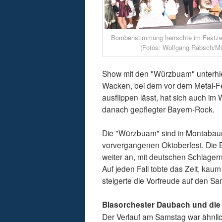
Bombenstimmung herrschte im Festzel
(Fotos: Wolfgang Rabsch/Mi
Show mit den "Würzbuam" unterhie
Wacken, bei dem vor dem Metal-Fes
ausflippen lässt, hat sich auch im
danach gepflegter Bayern-Rock.
Die "Würzbuam" sind in Montabaur
vorvergangenen Oktoberfest. Die B
weiter an, mit deutschen Schlagern
Auf jeden Fall tobte das Zelt, kau
steigerte die Vorfreude auf den Sa
Blasorchester Daubach und di
Der Verlauf am Samstag war ähnl