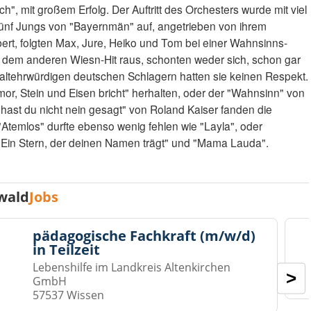
", mit großem Erfolg. Der Auftritt des Orchesters wurde mit viel
 fünf Jungs von "Bayernmän" auf, angetrieben von ihrem
rt, folgten Max, Jure, Heiko und Tom bei einer Wahnsinns-
h dem anderen Wiesn-Hit raus, schonten weder sich, schon gar
r altehrwürdigen deutschen Schlagern hatten sie keinen Respekt.
or, Stein und Eisen bricht" herhalten, oder der "Wahnsinn" von
 hast du nicht nein gesagt" von Roland Kaiser fanden die
Atemlos" durfte ebenso wenig fehlen wie "Layla", oder
"Ein Stern, der deinen Namen trägt" und "Mama Lauda".
wald
Jobs
pädagogische Fachkraft (m/w/d)
in Teilzeit
Lebenshilfe im Landkreis Altenkirchen
>
GmbH
57537 Wissen