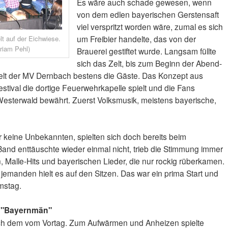
Es wäre auch schade gewesen, wenn
von dem edlen bayerischen Gerstensaft
viel verspritzt worden wäre, zumal es sich
um Freibier handelte, das von der
t auf der Eichwiese.
riam Pehl)
Brauerei gestiftet wurde. Langsam füllte
sich das Zelt, bis zum Beginn der Abend-
lt der MV Dernbach bestens die Gäste. Das Konzept aus
tival die dortige Feuerwehrkapelle spielt und die Fans
 Westerwald bewährt. Zuerst Volksmusik, meistens bayerische,
 keine Unbekannten, spielten sich doch bereits beim
and enttäuschte wieder einmal nicht, trieb die Stimmung immer
, Malle-Hits und bayerischen Lieder, die nur rockig rüberkamen.
m jemanden hielt es auf den Sitzen. Das war ein prima Start und
mstag.
e "Bayernmän"
ich dem vom Vortag. Zum Aufwärmen und Anheizen spielte