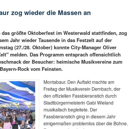
aur zog wieder die Massen an
 das größte Oktoberfest im Westerwald stattfinden, zog
sem Jahr wieder Tausende in das Festzelt auf der
stag (27./28. Oktober) konnte City-Manager Oliver
Zelt" melden. Das Programm entsprach offensichtlich
eschmack der Besucher: heimische Musikvereine zum
Bayern-Rock vom Feinsten.
Montabaur. Den Auftakt machte am
Freitag der Musikverein Dernbach, der
den offiziellen Fassbieranstich durch
Stadtbürgermeisterin Gabi Wieland
musikalisch begleitete. Der
Fassbieranstich ging in diesem Jahr
einigermaßen problemlos über die Bühne.