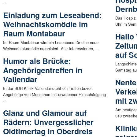
...
Dern
Einladung zum Leseabend:
Das Hospiz 
Weihnachtskomödie im
Uhr im Semi
Raum Montabaur
Hallo 
Im Raum Montabaur wird ein Leseabend für eine neue
Zeitu
Weihnachtskomödie organisiert. Alle Interessierten, ...
auf S
Humor als Brücke:
Langschläfe
Angehörigentreffen in
Samstag auf 
Vallendar
Nente
In der BDH-Klinik Vallendar steht ein Treffen bevor.
Verke
Angehörige von Menschen mit erworbener Hirnschädigung
mit z
...
Am heutigen 
Glanz und Glamour auf
318 zwisch
Rädern: Unvergesslicher
Klini
Oldtimertag in Oberdreis