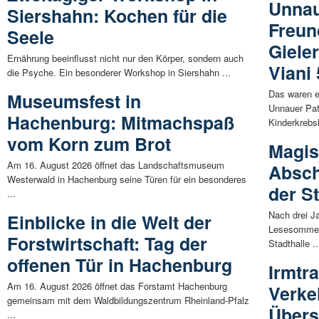
Unnau
Siershahn: Kochen für die
Freun
Seele
Gieler
Ernährung beeinflusst nicht nur den Körper, sondern auch
Viani
die Psyche. Ein besonderer Workshop in Siershahn ...
Das waren er
Museumsfest in
Unnauer Pat
Hachenburg: Mitmachspaß
Kinderkrebsh
vom Korn zum Brot
Magis
Am 16. August 2026 öffnet das Landschaftsmuseum
Absch
Westerwald in Hachenburg seine Türen für ein besonderes
der S
...
Nach drei J
Einblicke in die Welt der
Lesesommer 
Forstwirtschaft: Tag der
Stadthalle ..
offenen Tür in Hachenburg
Irmtra
Am 16. August 2026 öffnet das Forstamt Hachenburg
Verke
gemeinsam mit dem Waldbildungszentrum Rheinland-Pfalz
Übers
...