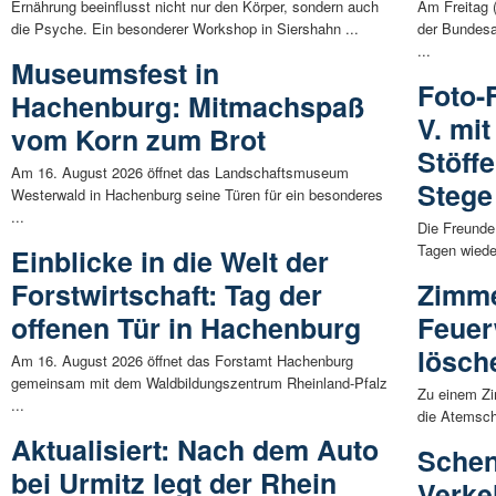
Ernährung beeinflusst nicht nur den Körper, sondern auch
Am Freitag 
die Psyche. Ein besonderer Workshop in Siershahn ...
der Bundesa
...
Museumsfest in
Foto-
Hachenburg: Mitmachspaß
V. mi
vom Korn zum Brot
Stöff
Am 16. August 2026 öffnet das Landschaftsmuseum
Stege
Westerwald in Hachenburg seine Türen für ein besonderes
...
Die Freunde
Tagen wieder
Einblicke in die Welt der
Forstwirtschaft: Tag der
Zimme
offenen Tür in Hachenburg
Feuer
lösch
Am 16. August 2026 öffnet das Forstamt Hachenburg
gemeinsam mit dem Waldbildungszentrum Rheinland-Pfalz
Zu einem Zi
...
die Atemsch
Aktualisiert: Nach dem Auto
Schen
bei Urmitz legt der Rhein
Verke