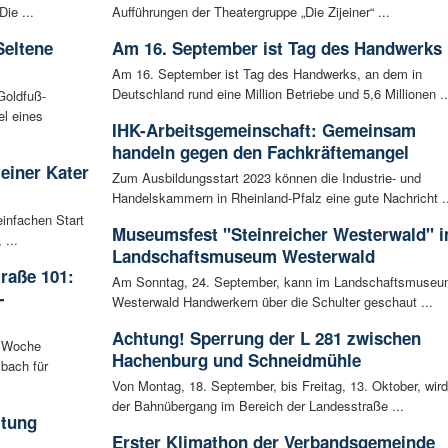
ie ...
Aufführungen der Theatergruppe „Die Zijeiner“ ...
Seltene
Am 16. September ist Tag des Handwerks
Am 16. September ist Tag des Handwerks, an dem in
Deutschland rund eine Million Betriebe und 5,6 Millionen ..
Goldfuß-
l eines
IHK-Arbeitsgemeinschaft: Gemeinsam
handeln gegen den Fachkräftemangel
leiner Kater
Zum Ausbildungsstart 2023 können die Industrie- und
Handelskammern in Rheinland-Pfalz eine gute Nachricht ..
infachen Start
Museumsfest "Steinreicher Westerwald" 
 ...
Landschaftsmuseum Westerwald
raße 101:
Am Sonntag, 24. September, kann im Landschaftsmuseu
-
Westerwald Handwerkern über die Schulter geschaut ...
Achtung! Sperrung der L 281 zwischen
n Woche
Hachenburg und Schneidmühle
bach für
Von Montag, 18. September, bis Freitag, 13. Oktober, wird
der Bahnübergang im Bereich der Landesstraße ...
ltung
Erster Klimathon der Verbandsgemeinde