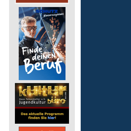
pädagogische Fachkraft
in Teilzeit
Lebenshilfe im Landkreis Altenk
GmbH
57518 Alsdorf