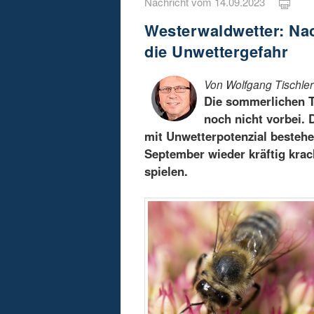
Nachricht vom 14.09.2023
Westerwaldwetter: Na
die Unwettergefahr
Von Wolfgang Tischler
Die sommerlichen T
noch nicht vorbei. 
mit Unwetterpotenzial bestehe
September wieder kräftig kra
spielen.