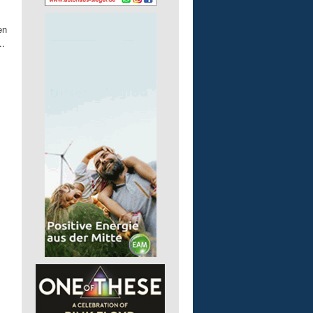
en
..