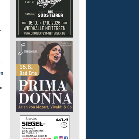
.
.
im
m