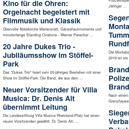
Polizeiinsp
Kino für die Ohren:
Jähriger ...
Orgelnacht begeistert mit
Segen
Filmmusik und Klassik
Monta
Übervolle Abteikirche Marienstatt, Gänsehautmomente und
Tumma
minutenlange Standing Ovations - Werner Parecker ...
Rundf
20 Jahre Dukes Trio -
Die Montaba
Jubiläumsshow im Stöffel-
2019 ist si
Park
Brand
Das "Dukes Trio" feiert sein 20-jähriges Bestehen mit einer
Polize
Show im Stöffel-Park. Die Band, die aus dem ...
Brand
Neuer Vorsitzender für Villa
Nach einem 
Musica: Dr. Denis Alt
Grenzhausen
übernimmt Leitung
Siege
Die Landesstiftung Villa Musica Rheinland-Pfalz hat einen
Verba
neuen Vorsitzenden gewählt. Dr. Denis Alt, ...