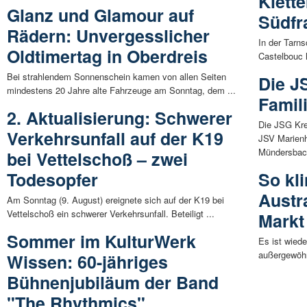
Klette
Glanz und Glamour auf
Südfr
Rädern: Unvergesslicher
In der Tarn
Oldtimertag in Oberdreis
Castelbouc h
Bei strahlendem Sonnenschein kamen von allen Seiten
Die J
mindestens 20 Jahre alte Fahrzeuge am Sonntag, dem ...
Famil
2. Aktualisierung: Schwerer
Die JSG Kr
Verkehrsunfall auf der K19
JSV Marien
Mündersbach
bei Vettelschoß – zwei
Todesopfer
So kl
Austra
Am Sonntag (9. August) ereignete sich auf der K19 bei
Vettelschoß ein schwerer Verkehrsunfall. Beteiligt ...
Markt
Sommer im KulturWerk
Es ist wied
außergewöhn
Wissen: 60-jähriges
Bühnenjubiläum der Band
"The Rhythmics"