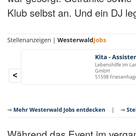
Klub selbst an. Und ein DJ le
Stellenanzeigen |
Westerwald
Jobs
Kita - Assist
Lebenshilfe im La
GmbH
<
51598 Friesenhag
⇒
Mehr Westerwald Jobs entdecken
| ⇒
Ste
Während das Event im verga