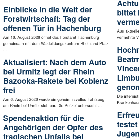
Achtu
Einblicke in die Welt der
bitte
Forstwirtschaft: Tag der
verme
offenen Tür in Hachenburg
Aus aktuell
Am 16. August 2026 öffnet das Forstamt Hachenburg
vermehrte Vo
gemeinsam mit dem Waldbildungszentrum Rheinland-Pfalz
Hoch
...
Beatm
Aktualisiert: Nach dem Auto
Vince
bei Urmitz legt der Rhein
Limbu
Bazooka-Rakete bei Koblenz
geno
frei
Die internis
Am 6. August 2026 wurde ein geheimnisvolles Fahrzeug
Krankenhause
am Rhein bei Urmitz sichtbar. Die Polizei untersucht ...
Erfreu
Spendenaktion für die
teste
Angehörigen der Opfer des
Jugen
tragischen Unfalls bei