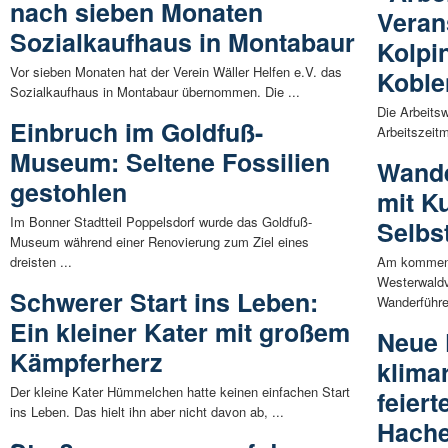
nach sieben Monaten
Veran
Sozialkaufhaus in Montabaur
Kolpi
Vor sieben Monaten hat der Verein Wäller Helfen e.V. das
Koble
Sozialkaufhaus in Montabaur übernommen. Die ...
Die Arbeitsw
Einbruch im Goldfuß-
Arbeitszeitm
Museum: Seltene Fossilien
Wande
gestohlen
mit K
Im Bonner Stadtteil Poppelsdorf wurde das Goldfuß-
Selbs
Museum während einer Renovierung zum Ziel eines
dreisten ...
Am kommende
Westerwald
Schwerer Start ins Leben:
Wanderführer
Ein kleiner Kater mit großem
Neue 
Kämpferherz
klima
Der kleine Kater Hümmelchen hatte keinen einfachen Start
feiert
ins Leben. Das hielt ihn aber nicht davon ab, ...
Hach