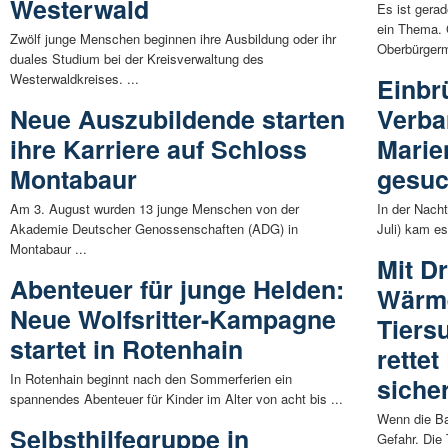
Westerwald
Es ist gera
ein Thema. 
Zwölf junge Menschen beginnen ihre Ausbildung oder ihr
Oberbürgerme
duales Studium bei der Kreisverwaltung des
Westerwaldkreises. ...
Einbr
Neue Auszubildende starten
Verb
ihre Karriere auf Schloss
Marie
Montabaur
gesuc
Am 3. August wurden 13 junge Menschen von der
In der Nacht
Akademie Deutscher Genossenschaften (ADG) in
Juli) kam e
Montabaur ...
Mit D
Abenteuer für junge Helden:
Wärme
Neue Wolfsritter-Kampagne
Tiers
startet in Rotenhain
rette
In Rotenhain beginnt nach den Sommerferien ein
siche
spannendes Abenteuer für Kinder im Alter von acht bis ...
Wenn die Ba
Selbsthilfegruppe in
Gefahr. Die 