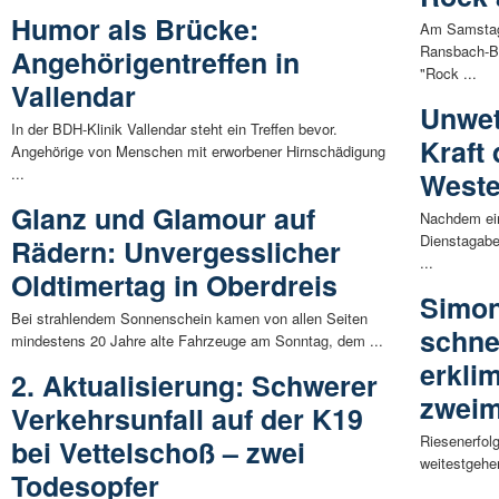
Humor als Brücke:
Am Samstag,
Ransbach-B
Angehörigentreffen in
"Rock ...
Vallendar
Unwett
In der BDH-Klinik Vallendar steht ein Treffen bevor.
Kraft
Angehörige von Menschen mit erworbener Hirnschädigung
...
Weste
Glanz und Glamour auf
Nachdem ei
Dienstagabe
Rädern: Unvergesslicher
...
Oldtimertag in Oberdreis
Simon
Bei strahlendem Sonnenschein kamen von allen Seiten
schne
mindestens 20 Jahre alte Fahrzeuge am Sonntag, dem ...
erkli
2. Aktualisierung: Schwerer
zweim
Verkehrsunfall auf der K19
Riesenerfol
bei Vettelschoß – zwei
weitestgehe
Todesopfer