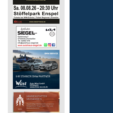
pädagogische Fachkraft
in Vollzeit
Lebenshilfe im Landkreis Altenk
GmbH
57518 Alsdorf