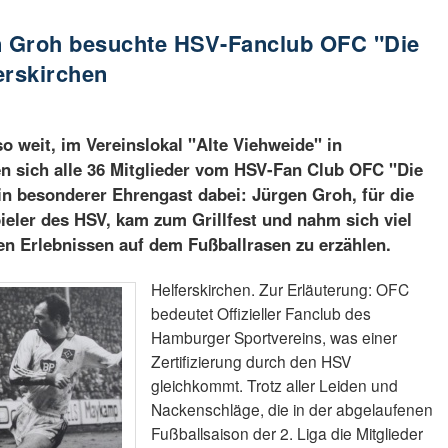
en Groh besuchte HSV-Fanclub OFC "Die
erskirchen
o weit, im Vereinslokal "Alte Viehweide" in
en sich alle 36 Mitglieder vom HSV-Fan Club OFC "Die
n besonderer Ehrengast dabei: Jürgen Groh, für die
ieler des HSV, kam zum Grillfest und nahm sich viel
nen Erlebnissen auf dem Fußballrasen zu erzählen.
Helferskirchen. Zur Erläuterung: OFC
bedeutet Offizieller Fanclub des
Hamburger Sportvereins, was einer
Zertifizierung durch den HSV
gleichkommt. Trotz aller Leiden und
Nackenschläge, die in der abgelaufenen
Fußballsaison der 2. Liga die Mitglieder