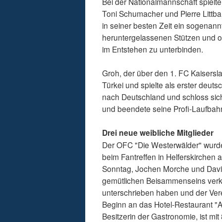
Bei der Nationalmannschaft spielte
Toni Schumacher und Pierre Littba
in seiner besten Zeit ein sogenannt
heruntergelassenen Stützen und o
im Entstehen zu unterbinden.
Groh, der über den 1. FC Kaisersl
Türkei und spielte als erster deut
nach Deutschland und schloss sich 
und beendete seine Profi-Laufbah
Drei neue weibliche Mitglieder
Der OFC "Die Westerwälder" wurde
beim Fantreffen in Helferskirchen
Sonntag, Jochen Morche und David
gemütlichen Beisammenseins verkü
unterschrieben haben und der Verei
Beginn an das Hotel-Restaurant "A
Besitzerin der Gastronomie, ist mi