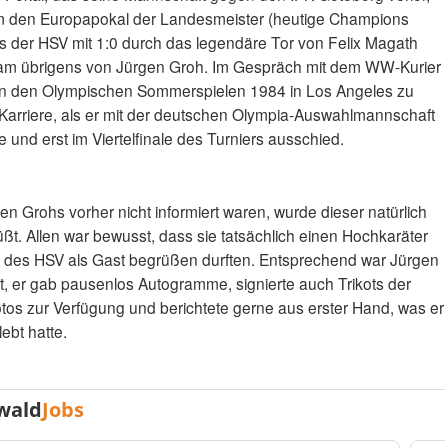
 den Europapokal der Landesmeister (heutige Champions
s der HSV mit 1:0 durch das legendäre Tor von Felix Magath
kam übrigens von Jürgen Groh. Im Gespräch mit dem WW-Kurier
an den Olympischen Sommerspielen 1984 in Los Angeles zu
Karriere, als er mit der deutschen Olympia-Auswahlmannschaft
 und erst im Viertelfinale des Turniers ausschied.
n Grohs vorher nicht informiert waren, wurde dieser natürlich
rüßt. Allen war bewusst, dass sie tatsächlich einen Hochkaräter
 des HSV als Gast begrüßen durften. Entsprechend war Jürgen
, er gab pausenlos Autogramme, signierte auch Trikots der
otos zur Verfügung und berichtete gerne aus erster Hand, was er
lebt hatte.
wald
Jobs