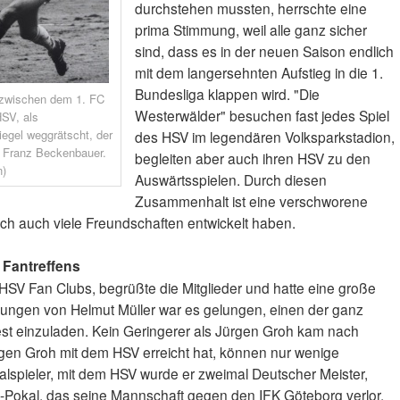
durchstehen mussten, herrschte eine
prima Stimmung, weil alle ganz sicher
sind, dass es in der neuen Saison endlich
mit dem langersehnten Aufstieg in die 1.
Bundesliga klappen wird. "Die
 zwischen dem 1. FC
Westerwälder" besuchen fast jedes Spiel
SV, als
iegel weggrätscht, der
des HSV im legendären Volksparkstadion,
 Franz Beckenbauer.
begleiten aber auch ihren HSV zu den
n)
Auswärtsspielen. Durch diesen
Zusammenhalt ist eine verschworene
ich auch viele Freundschaften entwickelt haben.
 Fantreffens
 HSV Fan Clubs, begrüßte die Mitglieder und hatte eine große
ungen von Helmut Müller war es gelungen, einen der ganz
est einzuladen. Kein Geringerer als Jürgen Groh kam nach
ürgen Groh mit dem HSV erreicht hat, können nur wenige
alspieler, mit dem HSV wurde er zweimal Deutscher Meister,
-Pokal, das seine Mannschaft gegen den IFK Göteborg verlor,