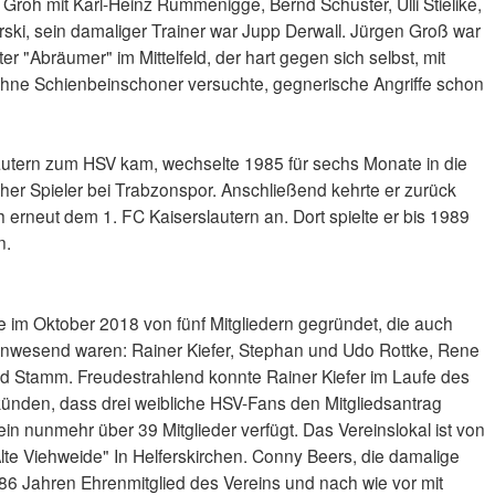
 Groh mit Karl-Heinz Rummenigge, Bernd Schuster, Ulli Stielike,
rski, sein damaliger Trainer war Jupp Derwall. Jürgen Groß war
er "Abräumer" im Mittelfeld, der hart gegen sich selbst, mit
hne Schienbeinschoner versuchte, gegnerische Angriffe schon
autern zum HSV kam, wechselte 1985 für sechs Monate in die
scher Spieler bei Trabzonspor. Anschließend kehrte er zurück
erneut dem 1. FC Kaiserslautern an. Dort spielte er bis 1989
n.
 im Oktober 2018 von fünf Mitgliedern gegründet, die auch
 anwesend waren: Rainer Kiefer, Stephan und Udo Rottke, Rene
 Stamm. Freudestrahlend konnte Rainer Kiefer im Laufe des
nden, dass drei weibliche HSV-Fans den Mitgliedsantrag
n nunmehr über 39 Mitglieder verfügt. Das Vereinslokal ist von
lte Viehweide" In Helferskirchen. Conny Beers, die damalige
t 86 Jahren Ehrenmitglied des Vereins und nach wie vor mit