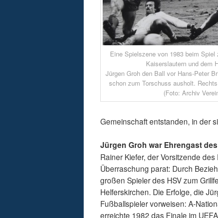
Eine Spielszene von 1983 beim Spiel
Kaiserslautern und dem H
Jürgen Groh den Ball vor Hans-Peter Br
schon zum Torschuss ausholt. Rechts
(Foto: Archiv Verei
Gemeinschaft entstanden, in der s
Jürgen Groh war Ehrengast des
Rainer Kiefer, der Vorsitzende des
Überraschung parat: Durch Bezieh
großen Spieler des HSV zum Grillf
Helferskirchen. Die Erfolge, die J
Fußballspieler vorweisen: A-Nation
erreichte 1982 das Finale im UEFA