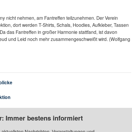
onny nicht nehmen, am Fantreffen teilzunehmen. Der Verein
ektion, dort werden T-Shirts, Schals, Hoodies, Aufkleber, Tassen
Da das Fantreffen in großer Harmonie stattfand, ist davon
Freud und Leid noch mehr zusammengeschweißt wird. (Wolfgang
blicke
ktion
: Immer bestens informiert
 aktuellsten Nachrichten, Veranstaltungen und