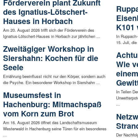
Förderverein plant Zukunft
Ruppa
des Ignatius-Lötschert-
Eisen
Hauses in Horbach
K101 
Am 20. August 2026 trifft sich der Förderverein des
Ignatius-Lötschert-Hauses in Horbach zur jährlichen ...
In Ruppach-
15. Juli, di
Zweitägiger Workshop in
Achtu
Siershahn: Kochen für die
Wie v
Seele
einem
Ernährung beeinflusst nicht nur den Körper, sondern auch
Gewit
die Psyche. Ein besonderer Workshop in Siershahn ...
In Teilen D
Museumsfest in
Unwetterpot
Hachenburg: Mitmachspaß
...
vom Korn zum Brot
Netzw
Am 16. August 2026 öffnet das Landschaftsmuseum
Stran
Westerwald in Hachenburg seine Türen für ein besonderes
...
Der Nachfol