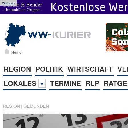
Werbung
Home
REGION
POLITIK
WIRTSCHAFT
VE
LOKALES
TERMINE
RLP
RATGE
REGION
|
GEMÜNDEN