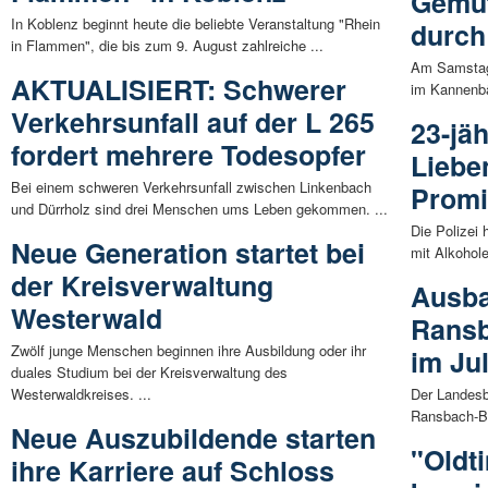
Gemüt
In Koblenz beginnt heute die beliebte Veranstaltung "Rhein
durch
in Flammen", die bis zum 9. August zahlreiche ...
Am Samstag,
AKTUALISIERT: Schwerer
im Kannenbä
Verkehrsunfall auf der L 265
23-jäh
fordert mehrere Todesopfer
Liebe
Bei einem schweren Verkehrsunfall zwischen Linkenbach
Promi
und Dürrholz sind drei Menschen ums Leben gekommen. ...
Die Polizei
Neue Generation startet bei
mit Alkohol
der Kreisverwaltung
Ausba
Westerwald
Ransb
Zwölf junge Menschen beginnen ihre Ausbildung oder ihr
im Jul
duales Studium bei der Kreisverwaltung des
Westerwaldkreises. ...
Der Landesbe
Ransbach-B
Neue Auszubildende starten
"Oldt
ihre Karriere auf Schloss