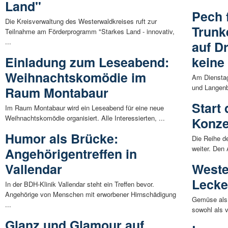
Land"
Pech 
Die Kreisverwaltung des Westerwaldkreises ruft zur
Trunk
Teilnahme am Förderprogramm "Starkes Land - innovativ,
...
auf D
Einladung zum Leseabend:
keine
Weihnachtskomödie im
Am Diensta
und Langenba
Raum Montabaur
Start 
Im Raum Montabaur wird ein Leseabend für eine neue
Weihnachtskomödie organisiert. Alle Interessierten, ...
Konze
Humor als Brücke:
Die Reihe d
weiter. Den 
Angehörigentreffen in
Vallendar
Weste
Lecke
In der BDH-Klinik Vallendar steht ein Treffen bevor.
Angehörige von Menschen mit erworbener Hirnschädigung
Gemüse als G
...
sowohl als v
Glanz und Glamour auf