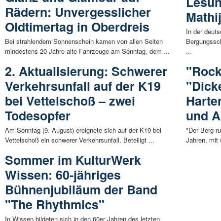
Lesun
Rädern: Unvergesslicher
Mathi
Oldtimertag in Oberdreis
In der deut
Bei strahlendem Sonnenschein kamen von allen Seiten
Bergungssch
mindestens 20 Jahre alte Fahrzeuge am Sonntag, dem ...
...
2. Aktualisierung: Schwerer
"Rock
Verkehrsunfall auf der K19
"Dick
bei Vettelschoß – zwei
Harte
Todesopfer
und A
Am Sonntag (9. August) ereignete sich auf der K19 bei
"Der Berg ru
Vettelschoß ein schwerer Verkehrsunfall. Beteiligt ...
Jahren, mit
Sommer im KulturWerk
Wissen: 60-jähriges
Bühnenjubiläum der Band
"The Rhythmics"
In Wissen bildeten sich in den 60er Jahren des letzten