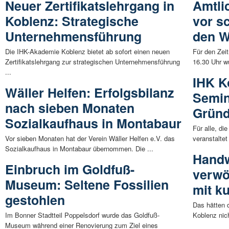
Neuer Zertifikatslehrgang in
Amtli
Koblenz: Strategische
vor s
Unternehmensführung
den W
Die IHK-Akademie Koblenz bietet ab sofort einen neuen
Für den Zei
Zertifikatslehrgang zur strategischen Unternehmensführung
16.30 Uhr w
...
IHK K
Wäller Helfen: Erfolgsbilanz
Semin
nach sieben Monaten
Gründ
Sozialkaufhaus in Montabaur
Für alle, d
Vor sieben Monaten hat der Verein Wäller Helfen e.V. das
veranstalte
Sozialkaufhaus in Montabaur übernommen. Die ...
Hand
Einbruch im Goldfuß-
verwö
Museum: Seltene Fossilien
mit k
gestohlen
Das hätten 
Im Bonner Stadtteil Poppelsdorf wurde das Goldfuß-
Koblenz nic
Museum während einer Renovierung zum Ziel eines