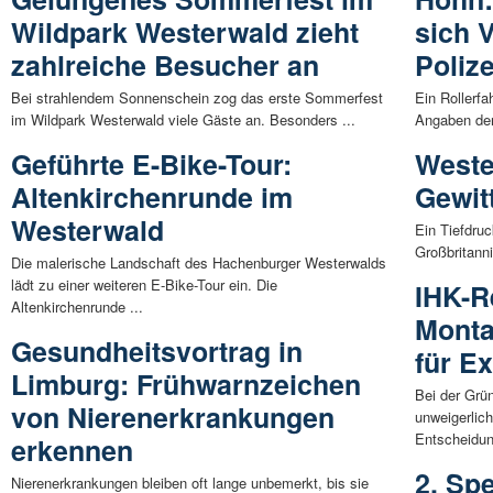
Wildpark Westerwald zieht
sich 
zahlreiche Besucher an
Polize
Bei strahlendem Sonnenschein zog das erste Sommerfest
Ein Rollerfa
im Wildpark Westerwald viele Gäste an. Besonders ...
Angaben der
Geführte E-Bike-Tour:
Weste
Altenkirchenrunde im
Gewit
Westerwald
Ein Tiefdruc
Großbritann
Die malerische Landschaft des Hachenburger Westerwalds
lädt zu einer weiteren E-Bike-Tour ein. Die
IHK-R
Altenkirchenrunde ...
Monta
Gesundheitsvortrag in
für E
Limburg: Frühwarnzeichen
Bei der Grü
von Nierenerkrankungen
unweigerlich
Entscheidun
erkennen
2. Sp
Nierenerkrankungen bleiben oft lange unbemerkt, bis sie