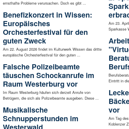
ernsthafte Probleme verursachen. Doch es gibt ...
Spark
Benefizkonzert in Wissen:
erbra
Europäisches
Am 23. Apri
Sparkasse W
Orchesterfestival für den
guten Zweck
Arbei
"Virtu
Am 22. August 2026 findet im Kulturwerk Wissen das dritte
europäische Orchesterfestival für den guten ...
Berat
Falsche Polizeibeamte
Beruf
täuschen Schockanrufe im
Berufsberat
Eintritt in d
Raum Westerburg vor
Lecke
Im Raum Westerburg häufen sich derzeit Anrufe von
Betrügern, die sich als Polizeibeamte ausgeben. Diese ...
Bäcke
Musikalische
vor
Schnupperstunden im
Am Tag des 
Koblenzer Ze
Westerwald