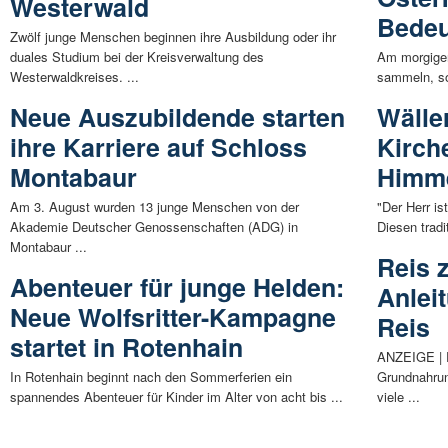
Westerwald
Bede
Zwölf junge Menschen beginnen ihre Ausbildung oder ihr
duales Studium bei der Kreisverwaltung des
Am morgigen
Westerwaldkreises. ...
sammeln, so
Neue Auszubildende starten
Wäller
ihre Karriere auf Schloss
Kirch
Montabaur
Himm
Am 3. August wurden 13 junge Menschen von der
"Der Herr is
Akademie Deutscher Genossenschaften (ADG) in
Diesen tradi
Montabaur ...
Reis 
Abenteuer für junge Helden:
Anlei
Neue Wolfsritter-Kampagne
Reis
startet in Rotenhain
ANZEIGE | R
In Rotenhain beginnt nach den Sommerferien ein
Grundnahrun
spannendes Abenteuer für Kinder im Alter von acht bis ...
viele ...