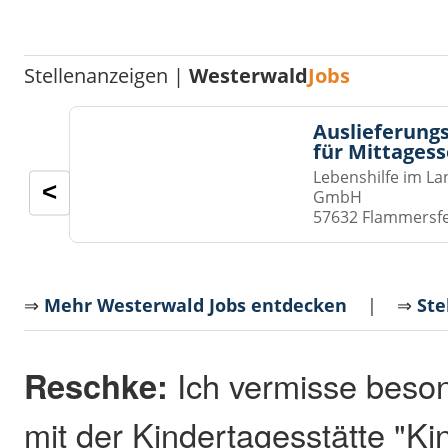
Stellenanzeigen |
Westerwald
Jobs
Auslieferungs
für Mittages
Lebenshilfe im La
<
GmbH
57632 Flammersf
⇒
Mehr Westerwald Jobs entdecken
| ⇒
Ste
Reschke:
Ich vermisse beson
mit der Kindertagesstätte "K