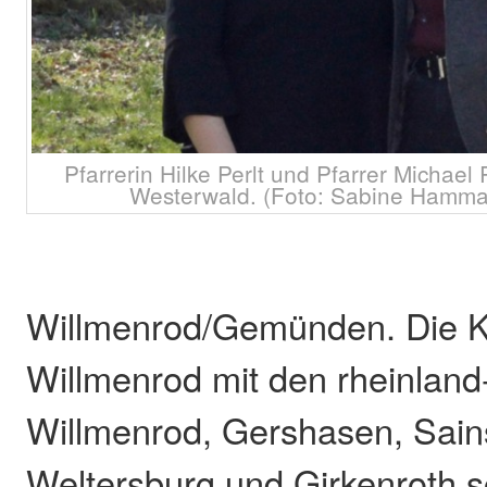
Pfarrerin Hilke Perlt und Pfarrer Michae
Westerwald. (Foto: Sabine Hamm
Willmenrod/Gemünden. Die 
Willmenrod mit den rheinland
Willmenrod, Gershasen, Sain
Weltersburg und Girkenroth 