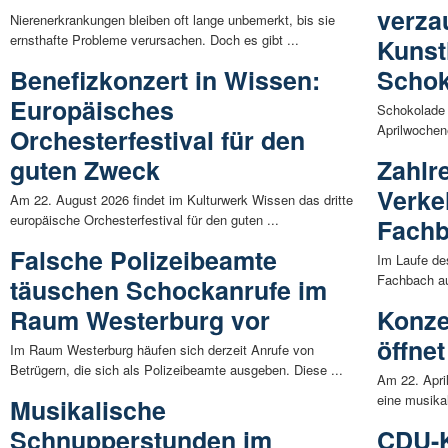
verza
Nierenerkrankungen bleiben oft lange unbemerkt, bis sie
ernsthafte Probleme verursachen. Doch es gibt ...
Kunst
Benefizkonzert in Wissen:
Schok
Europäisches
Schokolade 
Aprilwochen
Orchesterfestival für den
guten Zweck
Zahlr
Verke
Am 22. August 2026 findet im Kulturwerk Wissen das dritte
europäische Orchesterfestival für den guten ...
Fachb
Falsche Polizeibeamte
Im Laufe de
Fachbach au
täuschen Schockanrufe im
Raum Westerburg vor
Konze
öffnet
Im Raum Westerburg häufen sich derzeit Anrufe von
Betrügern, die sich als Polizeibeamte ausgeben. Diese ...
Am 22. Apri
eine musikal
Musikalische
Schnupperstunden im
CDU-K