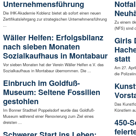
Unternehmensführung
Notfal
Neuhä
Die IHK-Akademie Koblenz bietet ab sofort einen neuen
Zertifikatslehrgang zur strategischen Unternehmensführung
Zu einem ök
...
(NFS) sind d
Wäller Helfen: Erfolgsbilanz
Girls 
nach sieben Monaten
Hache
Sozialkaufhaus in Montabaur
statt
Vor sieben Monaten hat der Verein Wäller Helfen e.V. das
Am 27. April
Sozialkaufhaus in Montabaur übernommen. Die ...
die Polizeii
Einbruch im Goldfuß-
Kunst
Museum: Seltene Fossilien
Vorst
gestohlen
Das Kunstfo
Im Bonner Stadtteil Poppelsdorf wurde das Goldfuß-
Künstlern a
Museum während einer Renovierung zum Ziel eines
450-S
dreisten ...
feiert
Schwerer Start ins Leben: