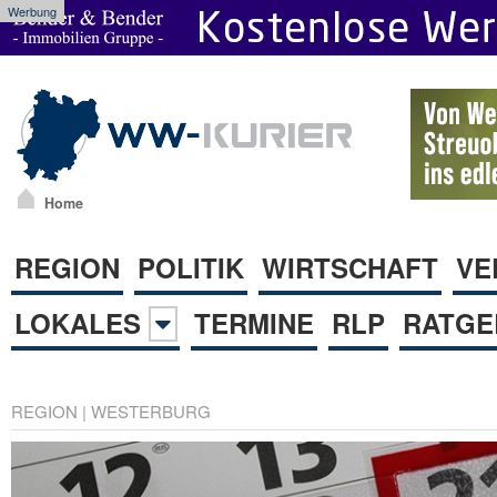
Werbung
Home
REGION
POLITIK
WIRTSCHAFT
VE
LOKALES
TERMINE
RLP
RATGE
REGION
|
WESTERBURG