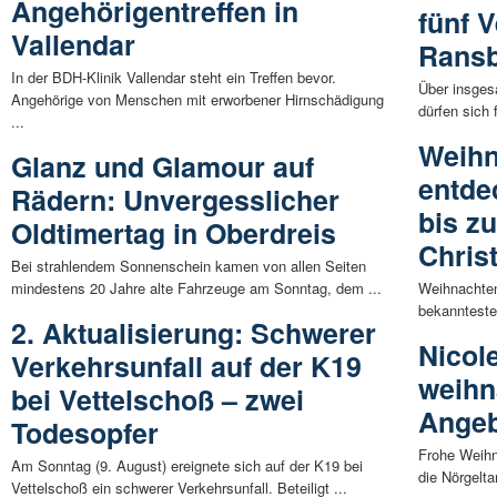
Angehörigentreffen in
fünf 
Vallendar
Rans
In der BDH-Klinik Vallendar steht ein Treffen bevor.
Über insges
Angehörige von Menschen mit erworbener Hirnschädigung
dürfen sich
...
Weihn
Glanz und Glamour auf
entde
Rädern: Unvergesslicher
bis z
Oldtimertag in Oberdreis
Christ
Bei strahlendem Sonnenschein kamen von allen Seiten
mindestens 20 Jahre alte Fahrzeuge am Sonntag, dem ...
Weihnachten
bekanntesten
2. Aktualisierung: Schwerer
Nicole
Verkehrsunfall auf der K19
weihn
bei Vettelschoß – zwei
Angeb
Todesopfer
Frohe Weihna
Am Sonntag (9. August) ereignete sich auf der K19 bei
die Nörgelta
Vettelschoß ein schwerer Verkehrsunfall. Beteiligt ...