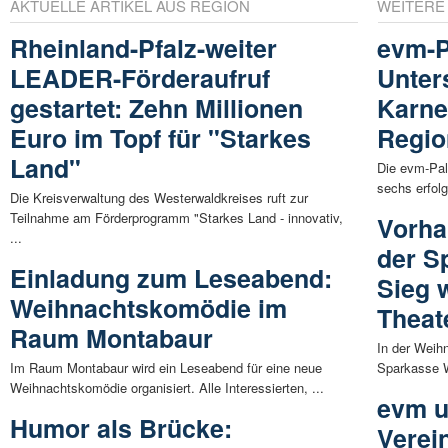
AKTUELLE ARTIKEL AUS REGION
WEITERE
Rheinland-Pfalz-weiter
evm-P
LEADER-Förderaufruf
Unter
gestartet: Zehn Millionen
Karne
Euro im Topf für "Starkes
Regio
Land"
Die evm-Pale
sechs erfolg
Die Kreisverwaltung des Westerwaldkreises ruft zur
Teilnahme am Förderprogramm "Starkes Land - innovativ,
Vorha
...
der S
Einladung zum Leseabend:
Sieg 
Weihnachtskomödie im
Theat
Raum Montabaur
In der Weih
Im Raum Montabaur wird ein Leseabend für eine neue
Sparkasse We
Weihnachtskomödie organisiert. Alle Interessierten, ...
evm u
Humor als Brücke:
Verei