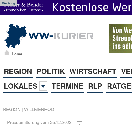
Werbung
Home
REGION
POLITIK
WIRTSCHAFT
VE
LOKALES
TERMINE
RLP
RATGE
REGION
|
WILLMENROD
Pressemitteilung vom 25.12.2022