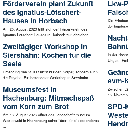
Förderverein plant Zukunft
Lkw-P
des Ignatius-Lötschert-
Falsc
Hauses in Horbach
Die Erhebu
der bundesw
Am 20. August 2026 trifft sich der Förderverein des
Ignatius-Lötschert-Hauses in Horbach zur jährlichen ...
Nacht
Zweitägiger Workshop in
Bahnü
Siershahn: Kochen für die
In der Nach
Uhr, auf Fre
Seele
Geänd
Ernährung beeinflusst nicht nur den Körper, sondern auch
die Psyche. Ein besonderer Workshop in Siershahn ...
evm-K
Museumsfest in
Zwischen Di
15. November
Hachenburg: Mitmachspaß
vom Korn zum Brot
SPD-K
Weste
Am 16. August 2026 öffnet das Landschaftsmuseum
Westerwald in Hachenburg seine Türen für ein besonderes
Hendr
...